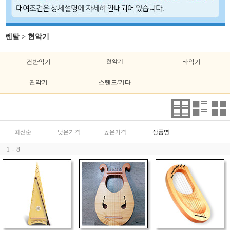
렌탈
>
현악기
건반악기
현악기
타악기
관악기
스탠드/기타
최신순
낮은가격
높은가격
상품명
1 - 8