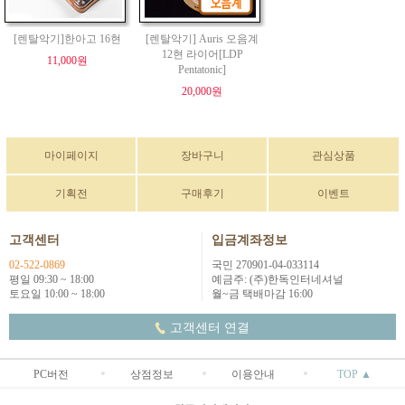
[렌탈악기]한아고 16현
[렌탈악기] Auris 오음계
12현 라이어[LDP
11,000원
Pentatonic]
20,000원
마이페이지
장바구니
관심상품
기획전
구매후기
이벤트
고객센터
입금계좌정보
02-522-0869
국민 270901-04-033114
평일 09:30 ~ 18:00
예금주: (주)한독인터네셔널
토요일 10:00 ~ 18:00
월~금 택배마감 16:00
고객센터 연결
PC버전
상점정보
이용안내
TOP ▲