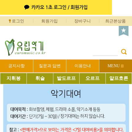
로그인
회원가입
장바구니
최근본상품
공지사항
질문과 답변
이용안내
MENU
지휘봉
휘슬
발도르프
오르프
알프호른