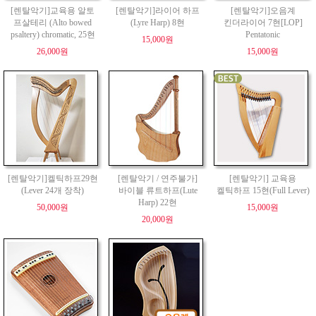
[렌탈악기]교육용 알토
[렌탈악기]라이어 하프
[렌탈악기]오음계
프살테리 (Alto bowed
(Lyre Harp) 8현
킨더라이어 7현[LOP]
psaltery) chromatic, 25현
Pentatonic
15,000원
26,000원
15,000원
[렌탈악기]켈틱하프29현
[렌탈악기 / 연주불가]
[렌탈악기] 교육용
(Lever 24개 장착)
바이블 류트하프(Lute
켈틱하프 15현(Full Lever)
Harp) 22현
50,000원
15,000원
20,000원