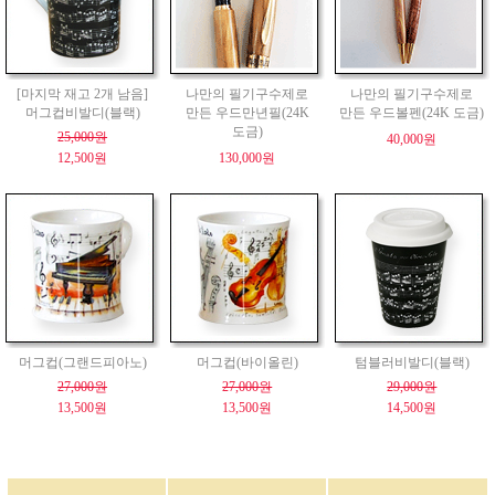
[마지막 재고 2개 남음]
나만의 필기구수제로
나만의 필기구수제로
머그컵비발디(블랙)
만든 우드만년필(24K
만든 우드볼펜(24K 도금)
도금)
25,000원
40,000원
12,500원
130,000원
머그컵(그랜드피아노)
머그컵(바이올린)
텀블러비발디(블랙)
27,000원
27,000원
29,000원
13,500원
13,500원
14,500원