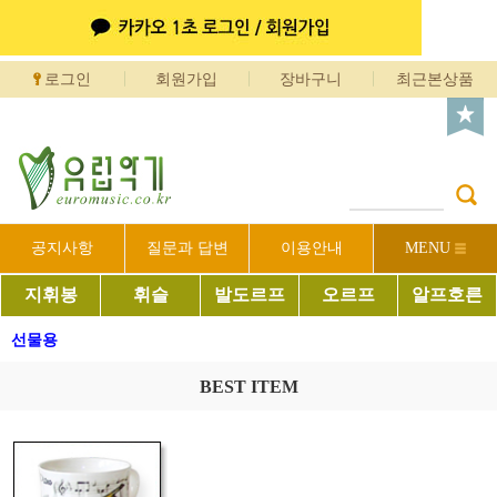
로그인
회원가입
장바구니
최근본상품
공지사항
질문과 답변
이용안내
MENU
지휘봉
휘슬
발도르프
오르프
알프호른
선물용
BEST ITEM