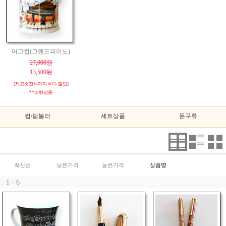
머그컵(그랜드피아노)
27,000원
13,500원
[재고소진시까지 50% 할인]
**소량남음
컵/텀블러
세트상품
문구류
최신순
낮은가격
높은가격
상품명
1 - 6