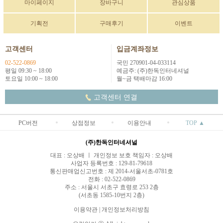
마이페이지
장바구니
관심상품
기획전
구매후기
이벤트
고객센터
입금계좌정보
02-522-0869
국민 270901-04-033114
평일 09:30 ~ 18:00
예금주: (주)한독인터네셔널
토요일 10:00 ~ 18:00
월~금 택배마감 16:00
고객센터 연결
PC버전
상점정보
이용안내
TOP ▲
(주)한독인터네셔널
대표 : 오상배 ㅣ 개인정보 보호 책임자 : 오상배
사업자 등록번호 : 129-81-79618
통신판매업신고번호 : 제 2014-서울서초-0781호
전화 : 02-522-0869
주소 : 서울시 서초구 효령로 253 2층
(서초동 1585-10번지 2층)
이용약관
|
개인정보처리방침