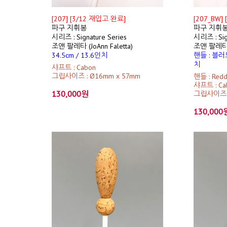
[207] [3/12 재입고 완료]
[207_BW]
파구 지휘봉
파구 지휘
시리즈 : Signature Series
시리즈 : Sig
조앤 팔레타 (JoAnn Faletta)
조앤 팔레타 (J
34.5cm / 13.6인치
핸들 : 블러드
치
샤프트 : Cabon
그립사이즈 : Ø16mm x 57mm
핸들 : Redd
샤프트 : Ca
130,000원
그립사이즈 :
130,000