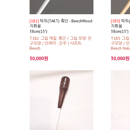
[182]
탁트(TAKT) 흑단 - BeechWood
[185]
탁트(T
지휘봉
지휘봉
38cm(15")
38cm(15")
T182 그립 재질: 흑단 / 그립 모양: 전
T185 그립
구모양 / 인레이 : 진주 I 샤프트:
구모양 / 인
Beech
Beech Natu
30,000원
30,000원