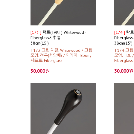
[173 ]
탁트(TAKT) Whitewood -
[174 ]
탁트(T
Fiberglass지휘봉
Fibergla
38cm(15")
38cm(15")
T173 그립 재질: Whitewood / 그립
T174 그립 
모양: 전구(서양배) / 인레이 : Ebony I
모양: TDL 
샤프트: Fiberglass
Fiberglass
30,000원
30,000원