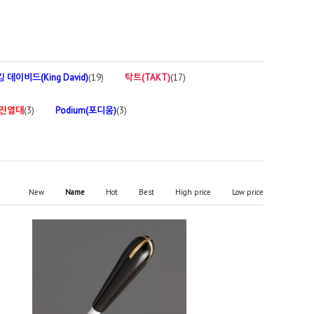
킹 데이비드(King David)
(19)
탁트(TAKT)
(17)
 진열대
(3)
Podium(포디움)
(3)
New
Name
Hot
Best
High price
Low price