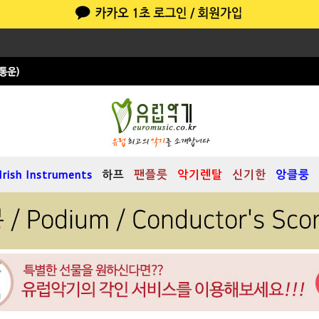
Irish Instruments
하프
팬플릇
악기렌탈
신기한
앙클룽