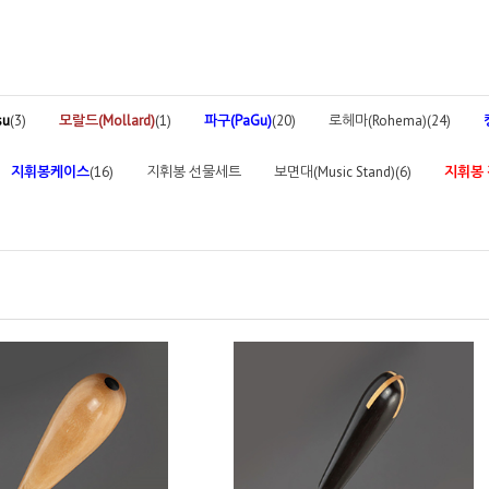
su
(3)
모랄드(Mollard)
(1)
파구(PaGu)
(20)
로헤마(Rohema)(24)
지휘봉케이스
(16)
지휘봉 선물세트
보면대(Music Stand)(6)
지휘봉