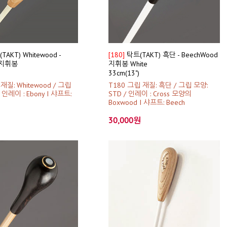
AKT) Whitewood -
[180]
탁트(TAKT) 흑단 - BeechWood
ss지휘봉
지휘봉 White
33cm(13")
재질: Whitewood / 그립
T180 그립 재질: 흑단 / 그립 모양:
/ 인레이 : Ebony I 샤프트:
STD / 인레이 : Cross 모양의
Boxwood I 샤프트: Beech
30,000원