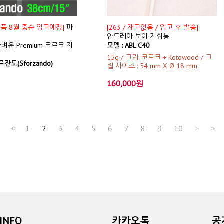
신상품 8월 중순 입고예정]
파
[263 / 재고없음 / 입고 후 발송]
안드레아 보이 지휘봉
벼운 Premium 코르크 지
모델 : ABL C40
15g / 그립: 코르크 + Kotowood / 그
잔도(Sforzando)
립 사이즈 : 54 mm X Ø 18 mm
160,000원
1
2
3
4
5
6
7
8
9
10
<<
>
>>
INFO
카카오톡