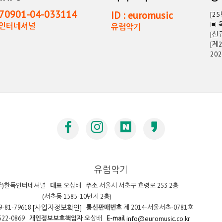
0901-04-033114
ID : euromusic
[2
▣ 
독인터네셔널
유럽악기
[신
[제
20
유럽악기
주)한독인터네셔널
대표
오상배
주소
서울시 서초구 효령로 253 2층
(서초동 1585-10번지 2층)
9-81-79618
통신판매번호
제 2014-서울서초-0781호
[사업자정보확인]
522-0869
개인정보보호책임자
오상배
E-mail
info@euromusic.co.kr