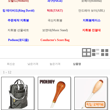
모랄드(Mollard)
파구(PaGu)
로헤마(Rohema)
킹 데이비드(King David)
탁트(TAKT)
안드레아 보이(ABL)
주문제작 지휘봉
국산지휘봉
지휘봉케이스
지휘봉 선물세트
보면대(Music Stand)
지휘봉 진열대
Podium(포디움)
Conductor's Score Bag
최신순
낮은가격
높은가격
상품명
1 - 12