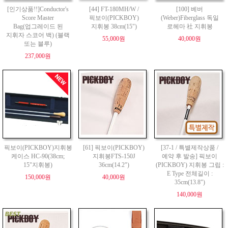
[인기상품!!]Conductor's
[44] FT-180MH/W /
[100] 베버
Score Master
픽보이(PICKBOY)
(Weber)Fiberglass 독일
Bag(업그레이드 된
지휘봉 38cm(15")
로헤마 社 지휘봉
지휘자 스코어 백) (블랙
55,000원
40,000원
또는 블루)
237,000원
픽보이(PICKBOY)지휘봉
[61] 픽보이(PICKBOY)
[37-1 / 특별제작상품 /
케이스 HC-90(38cm;
지휘봉FTS-150J
예약 후 발송] 픽보이
15"지휘봉)
36cm(14.2")
(PICKBOY) 지휘봉 그립 :
E Type 전체길이 :
150,000원
40,000원
35cm(13.8")
140,000원