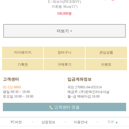
E / 픽보이(PICKBOY)
지휘봉 38cm(15")
100,000원
더보기 +
마이페이지
장바구니
관심상품
기획전
구매후기
이벤트
고객센터
입금계좌정보
02-522-0869
국민 270901-04-033114
평일 09:30 ~ 18:00
예금주: (주)한독인터네셔널
토요일 10:00 ~ 18:00
월~금 택배마감 16:00
고객센터 연결
PC버전
상점정보
이용안내
TOP ▲