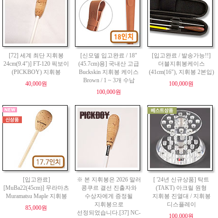
[72] 세계 최단 지휘봉
[신모델 입고완료 / 18"
[입고완료 / 발송가능!!]
24cm(9.4")] FT-120 픽보이
(45.7cm)용] 국내산 고급
더블지휘봉케이스
(PICKBOY) 지휘봉
Buckskin 지휘봉 케이스
(41cm(16"), 지휘봉 2본입)
Brown / 1 ~ 3개 수납
40,000원
100,000원
100,000원
[입고완료]
※ 본 지휘봉은 2026 말러
[ '24년 신규상품] 탁트
[MuBa22(45cm)] 무라마츠
콩쿠르 결선 진출자와
(TAKT) 아크릴 원형
Muramatsu Maple 지휘봉
수상자에게 증정될
지휘봉 진열대 / 지휘봉
지휘봉으로
디스플레이
85,000원
선정되었습니다.[37] NC-
100,000원