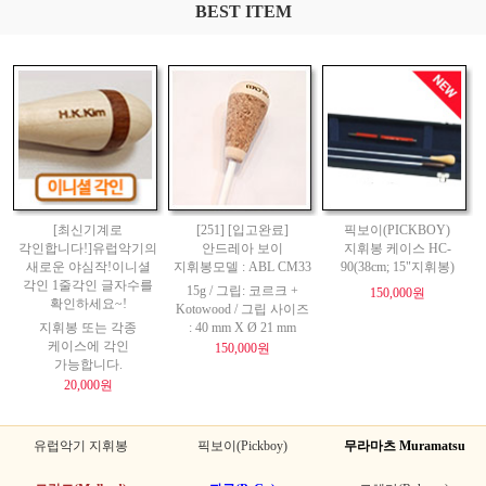
BEST ITEM
[최신기계로
[251] [입고완료]
픽보이(PICKBOY)
각인합니다!]유럽악기의
안드레아 보이
지휘봉 케이스 HC-
새로운 야심작!이니셜
지휘봉모델 : ABL CM33
90(38cm; 15"지휘봉)
각인 1줄각인 글자수를
15g / 그립: 코르크 +
150,000원
확인하세요~!
Kotowood / 그립 사이즈
지휘봉 또는 각종
: 40 mm X Ø 21 mm
케이스에 각인
150,000원
가능합니다.
20,000원
유럽악기 지휘봉
픽보이(Pickboy)
무라마츠 Muramatsu