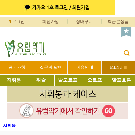
로그인
회원가입
장바구니
최근본상품
공지사항
질문과 답변
이용안내
MENU
지휘봉
휘슬
발도르프
오르프
알프호른
지휘봉