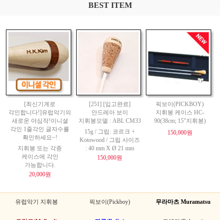
BEST ITEM
[최신기계로
[251] [입고완료]
픽보이(PICKBOY)
각인합니다!]유럽악기의
안드레아 보이
지휘봉 케이스 HC-
새로운 야심작!이니셜
지휘봉모델 : ABL CM33
90(38cm; 15"지휘봉)
각인 1줄각인 글자수를
15g / 그립: 코르크 +
150,000원
확인하세요~!
Kotowood / 그립 사이즈
지휘봉 또는 각종
: 40 mm X Ø 21 mm
케이스에 각인
150,000원
가능합니다.
20,000원
유럽악기 지휘봉
픽보이(Pickboy)
무라마츠 Muramatsu