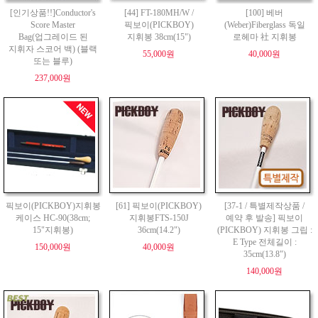
[인기상품!!]Conductor's
[44] FT-180MH/W /
[100] 베버
Score Master
픽보이(PICKBOY)
(Weber)Fiberglass 독일
Bag(업그레이드 된
지휘봉 38cm(15")
로헤마 社 지휘봉
지휘자 스코어 백) (블랙
55,000원
40,000원
또는 블루)
237,000원
픽보이(PICKBOY)지휘봉
[61] 픽보이(PICKBOY)
[37-1 / 특별제작상품 /
케이스 HC-90(38cm;
지휘봉FTS-150J
예약 후 발송] 픽보이
15"지휘봉)
36cm(14.2")
(PICKBOY) 지휘봉 그립 :
E Type 전체길이 :
150,000원
40,000원
35cm(13.8")
140,000원