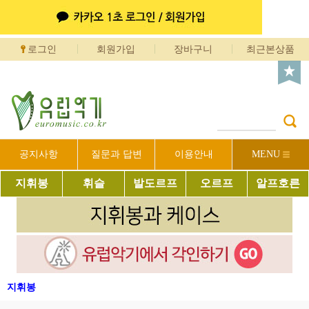
로그인
회원가입
장바구니
최근본상품
공지사항
질문과 답변
이용안내
MENU
지휘봉
휘슬
발도르프
오르프
알프호른
지휘봉