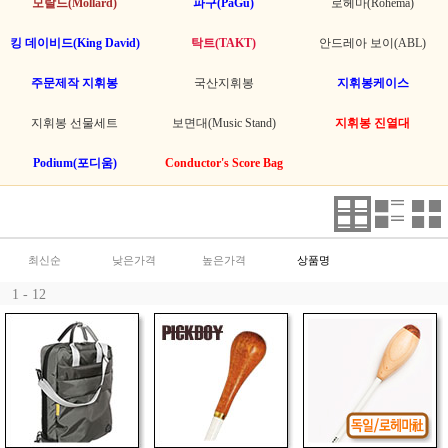
모랄드(Mollard)
파구(PaGu)
로헤마(Rohema)
킹 데이비드(King David)
탁트(TAKT)
안드레아 보이(ABL)
주문제작 지휘봉
국산지휘봉
지휘봉케이스
지휘봉 선물세트
보면대(Music Stand)
지휘봉 진열대
Podium(포디움)
Conductor's Score Bag
최신순
낮은가격
높은가격
상품명
1 - 12