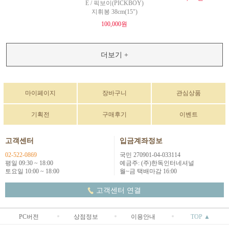
E / 픽보이(PICKBOY)
지휘봉 38cm(15")
100,000원
더보기 +
마이페이지
장바구니
관심상품
기획전
구매후기
이벤트
고객센터
입금계좌정보
02-522-0869
국민 270901-04-033114
평일 09:30 ~ 18:00
예금주: (주)한독인터네셔널
토요일 10:00 ~ 18:00
월~금 택배마감 16:00
고객센터 연결
PC버전
상점정보
이용안내
TOP ▲