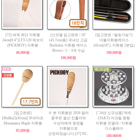
[72] 세계 최단 지휘봉
[신모델 입고완료 / 18"
[입고완료 / 발송가능!!]
24cm(9.4")] FT-120 픽보이
(45.7cm)용] 국내산 고급
더블지휘봉케이스
(PICKBOY) 지휘봉
Buckskin 지휘봉 케이스
(41cm(16"), 지휘봉 2본입)
Brown / 1 ~ 3개 수납
40,000원
100,000원
100,000원
[입고완료]
※ 본 지휘봉은 2026 말러
[ '24년 신규상품] 탁트
[MuBa22(45cm)] 무라마츠
콩쿠르 결선 진출자와
(TAKT) 아크릴 원형
Muramatsu Maple 지휘봉
수상자에게 증정될
지휘봉 진열대 / 지휘봉
지휘봉으로
디스플레이
85,000원
선정되었습니다.[37] NC-
100,000원