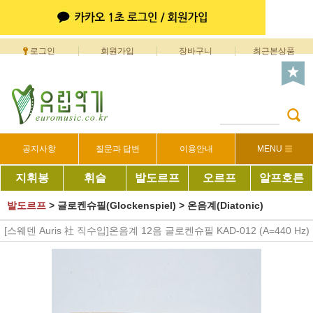
로그인
회원가입
장바구니
최근본상품
공지사항
질문과 답변
이용안내
MENU
지휘봉
휘슬
발도르프
오르프
알프호른
발도르프
>
글로켄슈필(Glockenspiel)
>
온음계(Diatonic)
[스웨덴 Auris 社 직수입]온음계 12음 글로켄슈필 KAD-012 (A=440 Hz)