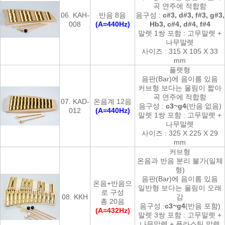
곡 연주에 적합함
06. KAH-
반음 8음
음구성 :
c#3, d#3, f#3, g#3,
008
(A=440Hz)
Hb3, c#4, d#4, f#4
말렛 1쌍 포함 : 고무말렛 +
나무말렛
사이즈 : 315 X 105 X 33
mm
플랫형
음판(Bar)에 음이름 있음
커브형 보다는 울림이 짧아
곡 연주에 적합함
07. KAD-
온음계 12음
음구성 :
c3~g4
(반음 없음)
012
(A=440Hz)
말렛 1쌍 포함 : 고무말렛 +
나무말렛
사이즈 : 325 X 225 X 29
mm
커브형
온음과 반음 분리 불가(일체
형)
음판(Bar)에 음이름 있음
온음+반음으
일반형 보다는 울림이 오래
로 구성
08. KKH
감
총 20음
음구성 :
c3~g4
(반음 포함)
(A=432Hz)
말렛 3쌍 포함 : 고무말렛 +
나무말렛 + 플라스틱 말렛