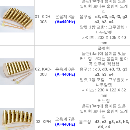
음판(Bar)에 음이름 있음
일반형 보다는 울림이 오래
감
01. KDH-
온음계 8음
음구성 :
c3, d3, e3, f3, g3,
008
(A=440Hz)
a3, h3, c4
말렛 1쌍 포함 : 고무말렛 +
나무말렛
사이즈 : 232 X 105 X 40
mm
플랫형
음판(Bar)에 음이름 있음
커브형 보다는 울림이 짧아
곡 연주에 적합함
02. KAD-
온음계 8음
음구성 :
c3, d3, e3, f3, g3,
008
(A=440Hz)
a3, h3, c4
말렛 1쌍 포함 : 고무말렛 +
나무말렛
사이즈 : 230 X 122 X 32
mm
커브형
음판(Bar)에 음이름 있음
일반형 보다는 울림이 오래
감
오음계 7음
03. KPH
음구성 :
d3, e3, g3, a3, h3,
(A=440Hz)
d4, e4