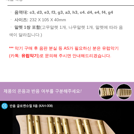
ㆍ
음역대:
c3, d3, e3, f3, g3, a3, h3, c4. d4, e4, f4, g4
ㆍ
사이즈:
232 X 105 X 40mm
ㆍ
말렛 1쌍 포함
(고무말렛 1개, 나무말렛 1개, 말렛에 따라 음
색이 달라집니다.)
*** 악기 구매 후 음판 분실 등 AS가 필요하신 분은 유럽악기
(카톡:
유럽악기
)로 문의해 주시면 안내해드리겠습니다.