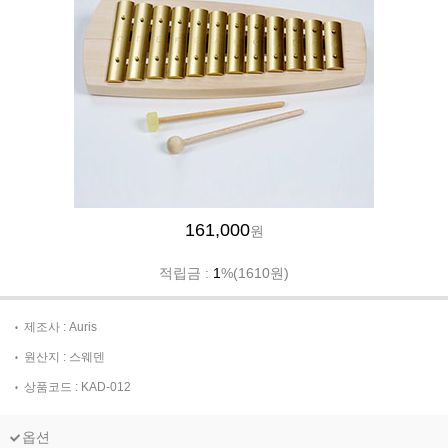
161,000
원
적립금 :
1
%(1610원)
제조사 : Auris
원산지 : 스웨덴
상품코드 : KAD-012
옵션