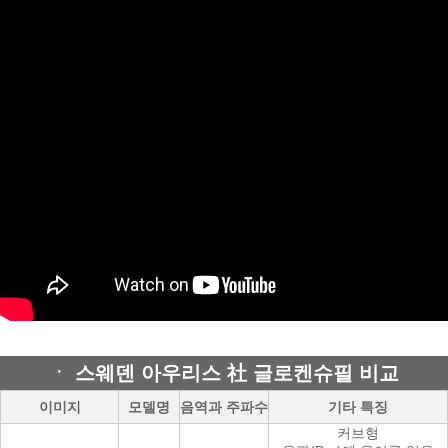
ㆍ 스웨덴 아우리스 社 글로켄슈필 비교
이미지
모델명
음역과 주파수
기타 특징
커브형