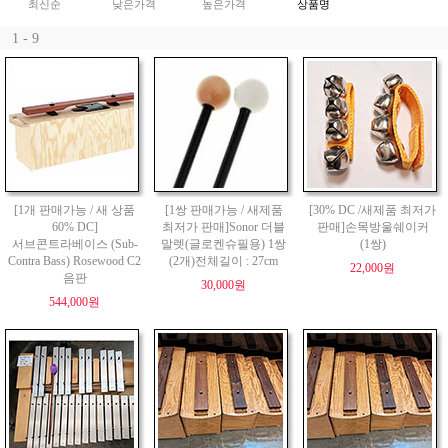
최신순
낮은가격
높은가격
상품명
1 - 9
[1개 판매가능 / 새 상품
[1쌍 판매가능 / 새제품
[30% DC /새제품 최저가
60% DC]
최저가 판매]Sonor 더블
판매]손목방울쉐이커
서브콘트라베이스 (Sub-
말렛(글로켄슈필용) 1쌍
(1쌍)
Contra Bass) Rosewood C2
(2개)전체길이 : 27cm
22,000원
음판
30,000원
544,000원