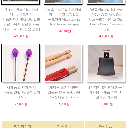
[Perfect 튜닝 / 1대 판매
[낱음 판매 / 각 1대 판매
[낱음판매 /각 1대 판매
가능 / 중고악기
가능 / 중고 75% DC]
가능 / 중고 75% DC]
신품가격의 80% DC]알토
콘트라베이스 (Contra
서브콘트라베이스 (Sub-
크로마틱 메탈로폰 25음
Bass) Rosewood 음판
Contra Bass) Rosewood
세트 (C4~C6 / 반음 포함)
음판
250,000원
450,000원
400,000원
[새제품 최저가 판매]
[새제품 최저가 판매]
[마지막 1개 판매 가능 /
다용도 말렛 1쌍전체길이
입문용 우드 드럼스틱
미사용 새제품 70% DC]
: 42cm
5A전체길이 : 41cm
교육용 카우벨
25,000원
2,000원
20,000원
마이페이지
장바구니
관심상품