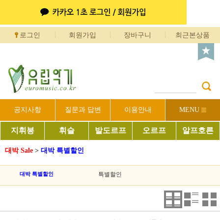
로그인
회원가입
장바구니
최근본상품
공지사항
질문과 답변
이용안내
MENU
지휘봉
휘슬
발도르프
오르프
알프호른
대박 Sale
>
대박 특별할인
대박 특별할인
특별할인