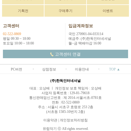
기획전
구매후기
이벤트
고객센터
입금계좌정보
02-522-0869
국민 270901-04-033114
평일 09:30 ~ 18:00
예금주: (주)한독인터네셔널
토요일 10:00 ~ 18:00
월~금 택배마감 16:00
고객센터 연결
PC버전
상점정보
이용안내
TOP ▲
(주)한독인터네셔널
대표 : 오상배 ㅣ 개인정보 보호 책임자 : 오상배
사업자 등록번호 : 129-81-79618
통신판매업신고번호 : 제 2014-서울서초-0781호
전화 : 02-522-0869
주소 : 서울시 서초구 효령로 253 2층
(서초동 1585-10번지 2층)
이용약관
|
개인정보처리방침
유럽악기 ⓒ All rights reserved.