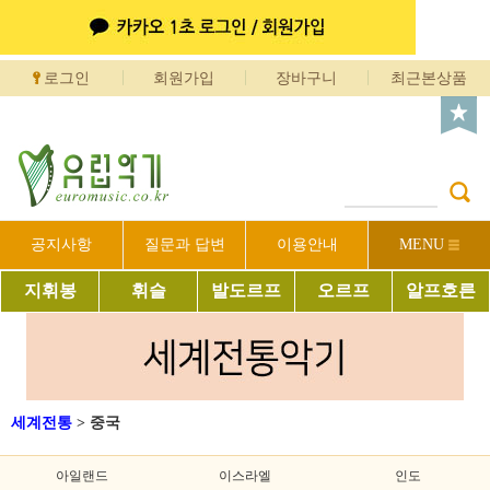
로그인
회원가입
장바구니
최근본상품
공지사항
질문과 답변
이용안내
MENU
지휘봉
휘슬
발도르프
오르프
알프호른
세계전통
>
중국
아일랜드
이스라엘
인도