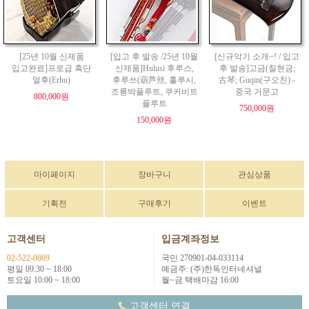
[25년 10월 신제품
[입고 후 발송 /25년 10월
[신규악기 소개~! / 입고
입고완료]프로급 흑단
신제품]Hulusi 후루스,
후 발송]고금(칠현금;
얼후(Erhu)
후루쓰(葫芦丝, 훌루시,
古琴; Guqin(구오친) -
조롱박플루트, 쿠커비트
중국 거문고
800,000원
플루트
750,000원
150,000원
마이페이지
장바구니
관심상품
기획전
구매후기
이벤트
고객센터
입금계좌정보
02-522-0869
국민 270901-04-033114
평일 09:30 ~ 18:00
예금주: (주)한독인터네셔널
토요일 10:00 ~ 18:00
월~금 택배마감 16:00
고객센터 연결