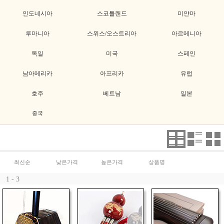
인도네시아
스코틀랜드
미얀마
루마니아
스위스/오스트리아
아르메니아
독일
미국
스페인
남아메리카
아프리카
유럽
호주
베트남
일본
중국
최신순
낮은가격
높은가격
상품명
1 - 3