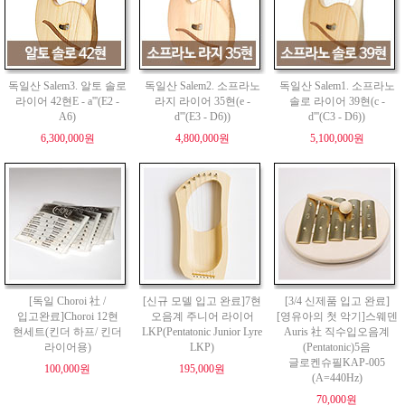
독일산 Salem3. 알토 솔로
독일산 Salem2. 소프라노
독일산 Salem1. 소프라노
라이어 42현E - a'''(E2 -
라지 라이어 35현(e -
솔로 라이어 39현(c -
A6)
d'''(E3 - D6))
d'''(C3 - D6))
6,300,000원
4,800,000원
5,100,000원
[독일 Choroi 社 /
[신규 모델 입고 완료]7현
[3/4 신제품 입고 완료]
입고완료]Choroi 12현
오음계 주니어 라이어
[영유아의 첫 악기]스웨덴
현세트(킨더 하프/ 킨더
LKP(Pentatonic Junior Lyre
Auris 社 직수입오음계
라이어용)
LKP)
(Pentatonic)5음
글로켄슈필KAP-005
100,000원
195,000원
(A=440Hz)
70,000원