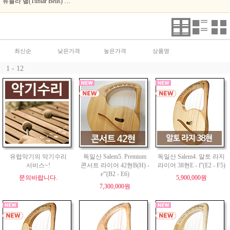
튜블라 밸(Tublar Bells) 코로이(Choroi)
최신순
낮은가격
높은가격
상품명
1 - 12
유럽악기의 악기수리
독일산 Salem5. Premium
독일산 Salem4. 알토 라지
서비스~!
콘서트 라이어 42현B(H) -
라이어 38현E - f''(E2 - F5)
e'''(B2 - E6)
문의바랍니다.
5,900,000원
7,300,000원