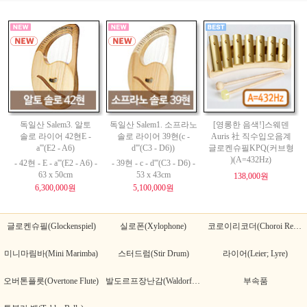
독일산 Salem3. 알토
독일산 Salem1. 소프라노
[영롱한 음색!]스웨덴
솔로 라이어 42현E -
솔로 라이어 39현(c -
Auris 社 직수입오음계
a'''(E2 - A6)
d'''(C3 - D6))
글로켄슈필KPQ(커브형
)(A=432Hz)
- 42현 - E - a'''(E2 - A6) -
- 39현 - c - d'''(C3 - D6) -
63 x 50cm
53 x 43cm
138,000원
6,300,000원
5,100,000원
글로켄슈필(Glockenspiel)
실로폰(Xylophone)
코로이리코더(Choroi Recorder)
미니마림바(Mini Marimba)
스터드럼(Stir Drum)
라이어(Leier; Lyre)
오버톤플릇(Overtone Flute)
발도르프장난감(Waldorf Toy)
부속품