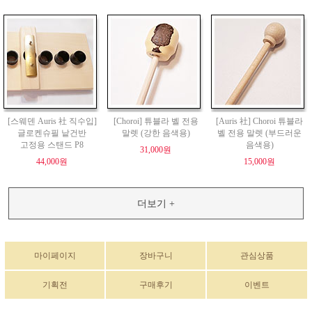
[스웨덴 Auris 社 직수입]
[Choroi] 튜블라 벨 전용
[Auris 社] Choroi 튜블라
글로켄슈필 낱건반
말렛 (강한 음색용)
벨 전용 말렛 (부드러운
고정용 스탠드 P8
음색용)
31,000원
44,000원
15,000원
더보기 +
마이페이지
장바구니
관심상품
기획전
구매후기
이벤트