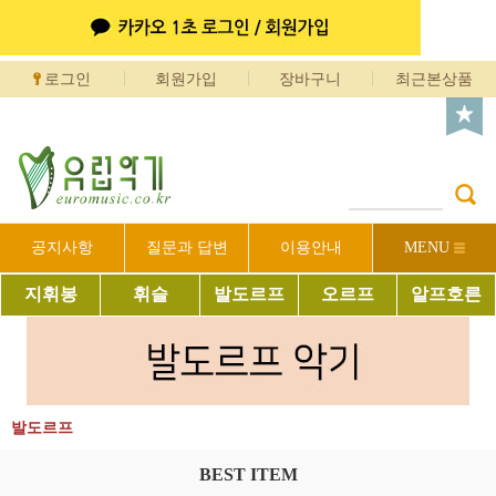
로그인
회원가입
장바구니
최근본상품
공지사항
질문과 답변
이용안내
MENU
지휘봉
휘슬
발도르프
오르프
알프호른
발도르프
BEST ITEM