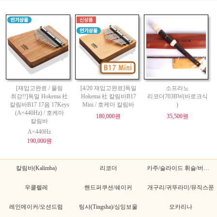
[재입고완료 / 울림
[4/20 재입고완료]독일
소프라노
최강!!]독일 Hokema 社
Hokema 社 칼림바B17
리코더703BW(바로크식
칼림바B17 17음 17Keys
Mini / 호케마 칼림바
)
(A=440Hz) / 호케마
180,000원
35,500원
칼림바
A=440Hz
190,000원
칼림바(Kalimba)
리코더
카주/슬라이드 휘슬/버드휘슬
우쿨렐레
핸드퍼쿠션/쉐이커
개구리/귀뚜라미/뮤직스푼
레인메이커/오션드럼
팅샤(Tingsha)/싱잉보울
오카리나