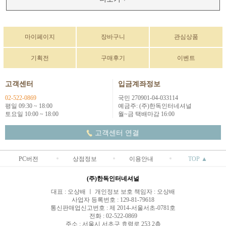
마이페이지
장바구니
관심상품
기획전
구매후기
이벤트
고객센터
입금계좌정보
02-522-0869
국민 270901-04-033114
평일 09:30 ~ 18:00
예금주: (주)한독인터네셔널
토요일 10:00 ~ 18:00
월~금 택배마감 16:00
고객센터 연결
PC버전
상점정보
이용안내
TOP ▲
(주)한독인터네셔널
대표 : 오상배 ㅣ 개인정보 보호 책임자 : 오상배
사업자 등록번호 : 129-81-79618
통신판매업신고번호 : 제 2014-서울서초-0781호
전화 : 02-522-0869
주소 : 서울시 서초구 효령로 253 2층