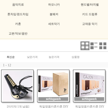
음악치료
하모니카
핸드벨/터치벨
톤차임/윈드차임
붐웨커
키드 드럼류
카혼
세트악기
교재용 악기
교본/악보/음반
최신순
낮은가격
높은가격
상품명
1 - 12
[마지막 1개 남음]
독일명품카혼카혼 DIY
독일명품카혼카혼 DIY