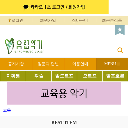
로그인
회원가입
장바구니
최근본상품
공지사항
질문과 답변
이용안내
MENU
지휘봉
휘슬
발도르프
오르프
알프호른
교육
BEST ITEM