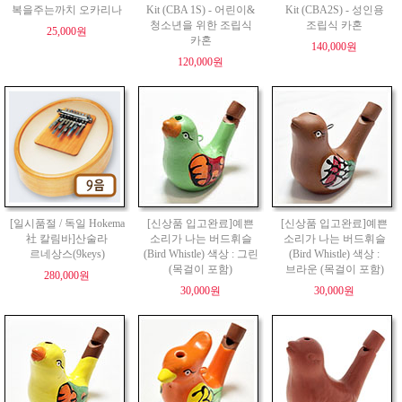
복을주는까치 오카리나
Kit (CBA 1S) - 어린이&
Kit (CBA2S) - 성인용
청소년을 위한 조립식
조립식 카혼
25,000원
카혼
140,000원
120,000원
[일시품절 / 독일 Hokema
[신상품 입고완료]예쁜
[신상품 입고완료]예쁜
社 칼림바]산술라
소리가 나는 버드휘슬
소리가 나는 버드휘슬
르네상스(9keys)
(Bird Whistle) 색상 : 그린
(Bird Whistle) 색상 :
(목걸이 포함)
브라운 (목걸이 포함)
280,000원
30,000원
30,000원