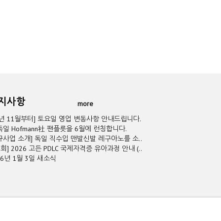
공지사항
more
5년 11월부터] 토요일 영업 변동사항 안내드립니다.
독일 Hofmann社 팬플릇을 6월에 런칭합니다.
규사업 소개] 독일 직수입 맨발신발 레구아노를 소..
2회] 2026 고든 PDLC 국제자격증 유아과정 안내 (..
26년 1월 3일 새소식