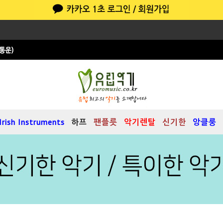
Irish Instruments
하프
팬플릇
악기렌탈
신기한
앙클룽