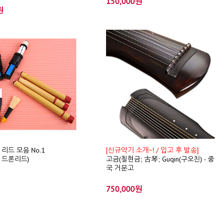
150,000원
원
리드 모음 No.1
[신규악기 소개~! / 입고 후 발송]
/ 드론리드)
고금(칠현금; 古琴; Guqin(구오친) - 중
국 거문고
750,000원