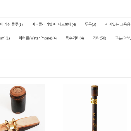
이리쉬 플릇(1)
미니클라리넷/미니오보에(4)
두둑(3)
재미있는 교육용 
m)(1)
워터폰(Water Phone)(4)
특수기타(4)
기타(30)
교본/악보/