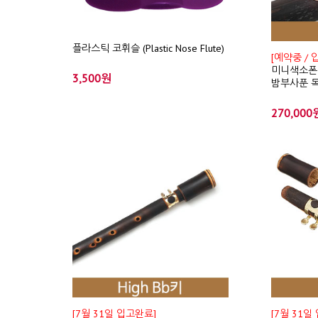
플라스틱 코휘슬 (Plastic Nose Flute)
[예약중 / 
미니색소폰
3,500원
밤부사푼 목관
270,000
[7월 31일 입고완료]
[7월 31일