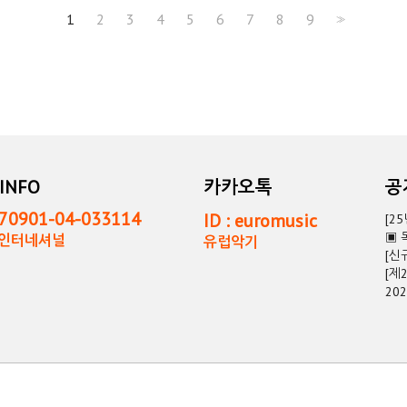
1
2
3
4
5
6
7
8
9
>>
INFO
카카오톡
0901-04-033114
ID : euromusic
[2
▣ 
독인터네셔널
유럽악기
[신
[제
20