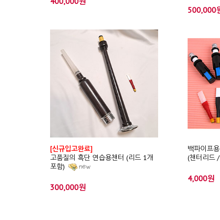
400,000원
500,000
[신규입고완료]
백파이프용 
고품질의 흑단 연습용챈터 (리드 1개
(챈터리드 
포함)
4,000원
300,000원