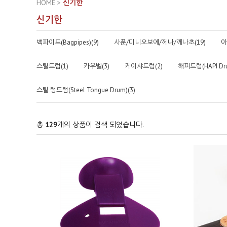
HOME
>
신기한
신기한
백파이프(Bagpipes)(9)
사푼/미니오보에/께나/께나초(19)
아
스틸드럼(1)
카우벨(3)
케이샤드럼(2)
해피드럼(HAPI Dru
스틸 텅드럼(Steel Tongue Drum)(3)
총
129
개의 상품이 검색 되었습니다.