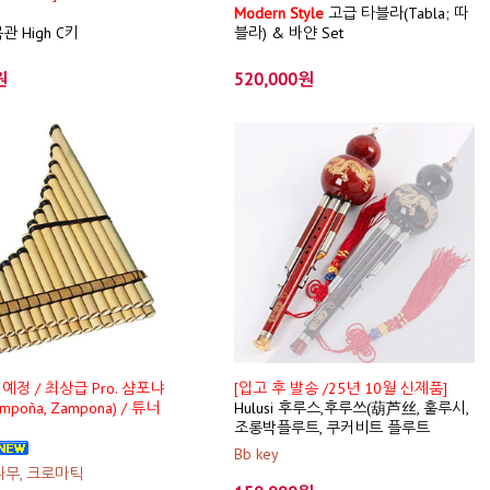
Modern Style
고급 타블라(Tabla; 따
 High C키
블라) & 바얀 Set
원
520,000원
예정 / 최상급 Pro. 샴포냐
[입고 후 발송 /25년 10월 신제품]
mpoña, Zampona) / 튜너
Hulusi 후루스,후루쓰(葫芦丝, 훌루시,
조롱박플루트, 쿠커비트 플루트
Bb key
나무, 크로마틱