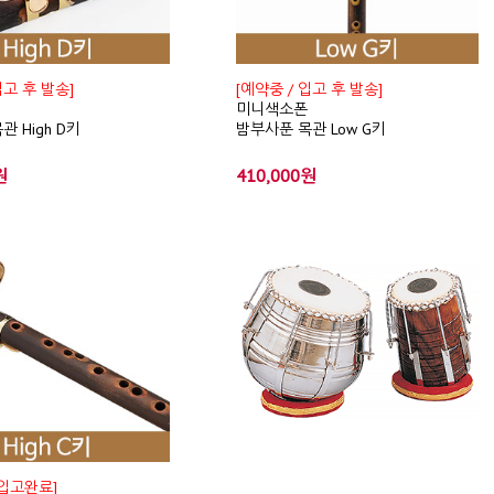
입고 후 발송]
[예약중 / 입고 후 발송]
미니색소폰
 High D키
밤부사푼 목관 Low G키
원
410,000원
 입고완료]