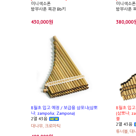
미니색소폰
미니색소폰
밤부사푼 목관 Bb키
밤부사푼 목관
430,000원
380,000
8월초 입고 예정 / 보급용 샴포냐(삼뽀
8월초 입고 
냐; zampoña; Zampona)
(삼뽀냐; za
2열 43음
블
2열 43음
대나무, 크로마틱
튜너블, 대