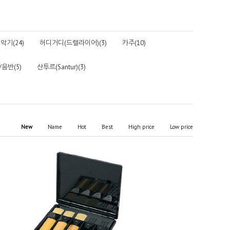
악기(24)
허디거디(드렐라이어)(3)
카주(10)
음반(5)
산투르(Santur)(3)
New
Name
Hot
Best
High price
Low price