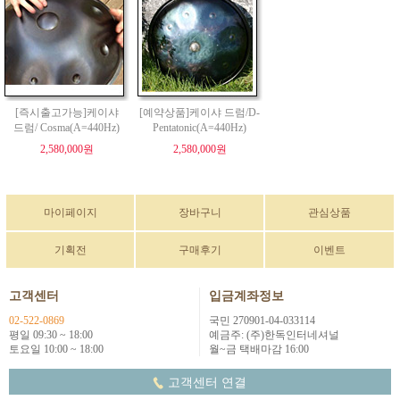
[즉시출고가능]케이샤
[예약상품]케이샤 드럼/D-
드럼/ Cosma(A=440Hz)
Pentatonic(A=440Hz)
2,580,000원
2,580,000원
마이페이지
장바구니
관심상품
기획전
구매후기
이벤트
고객센터
입금계좌정보
02-522-0869
국민 270901-04-033114
평일 09:30 ~ 18:00
예금주: (주)한독인터네셔널
토요일 10:00 ~ 18:00
월~금 택배마감 16:00
고객센터 연결