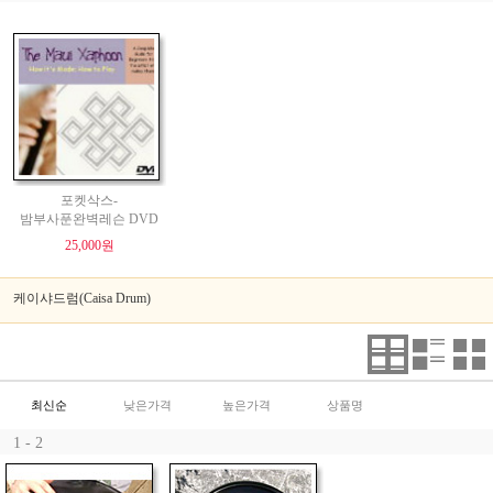
포켓삭스-
밤부사푼완벽레슨 DVD
25,000원
케이샤드럼(Caisa Drum)
최신순
낮은가격
높은가격
상품명
1 - 2