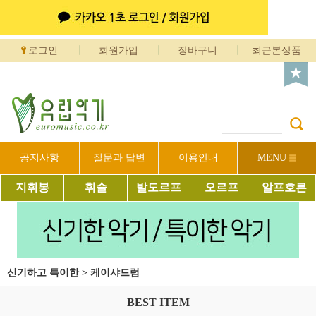
로그인
회원가입
장바구니
최근본상품
공지사항
질문과 답변
이용안내
MENU
지휘봉
휘슬
발도르프
오르프
알프호른
신기하고 특이한
>
케이샤드럼
BEST ITEM