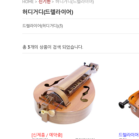
HOME
>
신기한
>
허디거디(드렐라이어)
허디거디(드렐라이어)
드렐라이어(허디거디)(3)
총
3
개의 상품이 검색 되었습니다.
[신제품 / 예약중]
드렐라이어