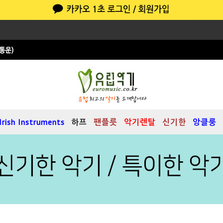
Irish Instruments
하프
팬플릇
악기렌탈
신기한
앙클룽