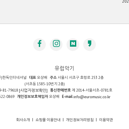
20
유럽악기
주)한독인터네셔널
대표
오상배
주소
서울시 서초구 효령로 253 2층
(서초동 1585-10번지 2층)
9-81-79618
통신판매번호
제 2014-서울서초-0781호
[사업자정보확인]
522-0869
개인정보보호책임자
오상배
E-mail
info@euromusic.co.kr
|
|
|
회사소개
쇼핑몰 이용안내
개인정보처리방침
이용약관