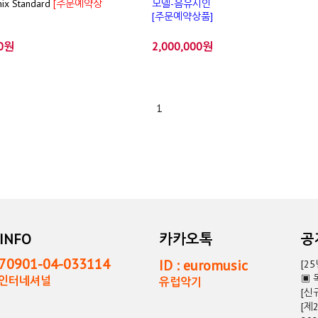
x Standard
[주문예약상
모델-음유시인
[주문예약상품]
00원
2,000,000원
1
INFO
카카오톡
0901-04-033114
ID : euromusic
[2
▣ 
독인터네셔널
유럽악기
[신
[제