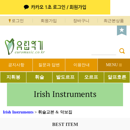
로그인
회원가입
장바구니
최근본상품
공지사항
질문과 답변
이용안내
MENU
지휘봉
휘슬
발도르프
오르프
알프호른
Irish Instruments
>
휘슬교본 & 악보집
BEST ITEM