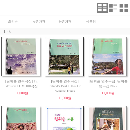
최신순
낮은가격
높은가격
상품명
1 - 6
[틴휘슬 연주곡집] Tin
[틴휘슬 연주곡집]
[틴휘슬 연주곡집] 틴휘슬
Whistle CCM 100곡집
Ireland's Best 100곡Tin
명곡집 No.2
Whistle Tunes
11,000원
11,000원
11,000원