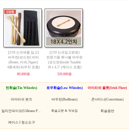
[2/19 신규제품 입고]
[2/19 신규입고완료]
바우런(보드란) 비터
전문가용 튜너블 바우런
(Beater, 티퍼,Tipper)
(보드란)Inside Tunable
4종세트(파우치 포함)
18 x 4.2" (케이스 포함)
80,000원
320,000원
틴휘슬(Tin Whistles)
로우휘슬(Low Whistles)
아이리쉬 플릇(Irish Flute)
아아리쉬 본즈
바우런(Bodhrans)
콘서티나(Concertinas)
일리언파이프(Uilleann Pipes)
휘슬교본 & 악보집
휘슬음반
케이스 I 청소도구