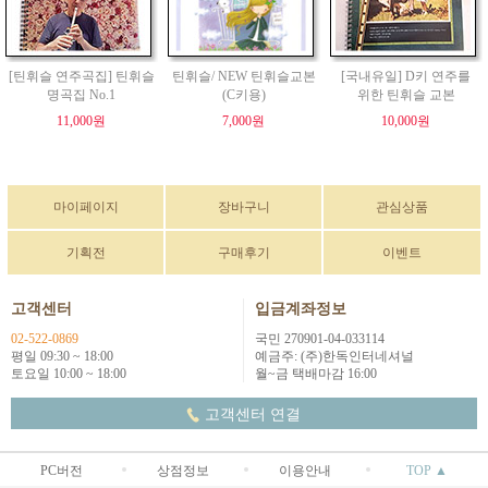
[틴휘슬 연주곡집] 틴휘슬
틴휘슬/ NEW 틴휘슬교본
[국내유일] D키 연주를
명곡집 No.1
(C키용)
위한 틴휘슬 교본
11,000원
7,000원
10,000원
마이페이지
장바구니
관심상품
기획전
구매후기
이벤트
고객센터
입금계좌정보
02-522-0869
국민 270901-04-033114
평일 09:30 ~ 18:00
예금주: (주)한독인터네셔널
토요일 10:00 ~ 18:00
월~금 택배마감 16:00
고객센터 연결
PC버전
상점정보
이용안내
TOP ▲