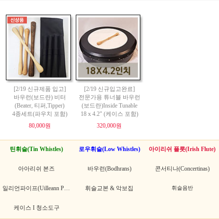
[2/19 신규제품 입고]
[2/19 신규입고완료]
바우런(보드란) 비터
전문가용 튜너블 바우런
(Beater, 티퍼,Tipper)
(보드란)Inside Tunable
4종세트(파우치 포함)
18 x 4.2" (케이스 포함)
80,000원
320,000원
틴휘슬(Tin Whistles)
로우휘슬(Low Whistles)
아이리쉬 플릇(Irish Flute)
아아리쉬 본즈
바우런(Bodhrans)
콘서티나(Concertinas)
일리언파이프(Uilleann Pipes)
휘슬교본 & 악보집
휘슬음반
케이스 I 청소도구