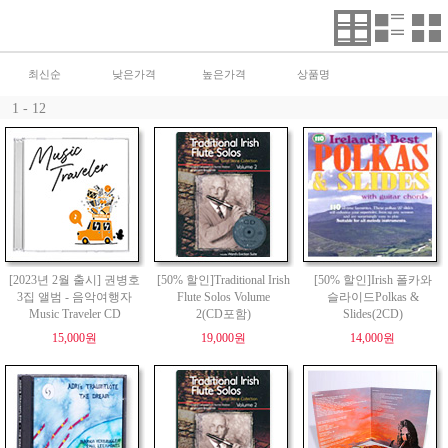
최신순
낮은가격
높은가격
상품명
1 - 12
[2023년 2월 출시] 권병호
[50% 할인]Traditional Irish
[50% 할인]Irish 폴카와
3집 앨범 - 음악여행자
Flute Solos Volume
슬라이드Polkas &
Music Traveler CD
2(CD포함)
Slides(2CD)
15,000원
19,000원
14,000원