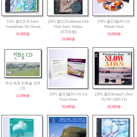
[34% 할인]CD/Adri's
[50% 할인]Traditional Irish
[50% 할인]필하디의
Traumfloete-The Dream
Flute Solos Volume
Whistle Work
2(CD포함)
10,000원
10,000원
19,000원
국내 최초 틴휘슬 연주
CD
[50% 할인]필하디의 Far
[30% 할인]Ireland`s Best
12,000원
From Home
SLOW AIRS CD
10,000원
20,000원