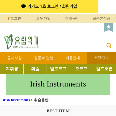
로그인
회원가입
장바구니
최근본상품
공지사항
질문과 답변
이용안내
MENU
지휘봉
휘슬
발도르프
오르프
알프호른
Irish Instruments
>
휘슬음반
BEST ITEM