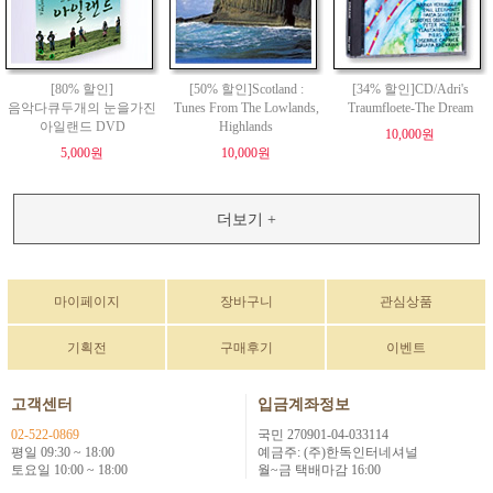
[80% 할인]
[50% 할인]Scotland :
[34% 할인]CD/Adri's
음악다큐두개의 눈을가진
Tunes From The Lowlands,
Traumfloete-The Dream
아일랜드 DVD
Highlands
10,000원
5,000원
10,000원
더보기 +
마이페이지
장바구니
관심상품
기획전
구매후기
이벤트
고객센터
입금계좌정보
02-522-0869
국민 270901-04-033114
평일 09:30 ~ 18:00
예금주: (주)한독인터네셔널
토요일 10:00 ~ 18:00
월~금 택배마감 16:00