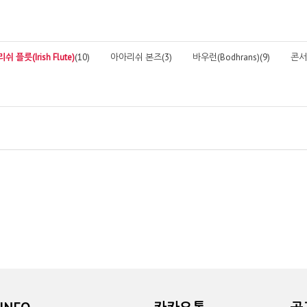
 플릇(Irish Flute)
(10)
아아리쉬 본즈(3)
바우런(Bodhrans)(9)
콘서티