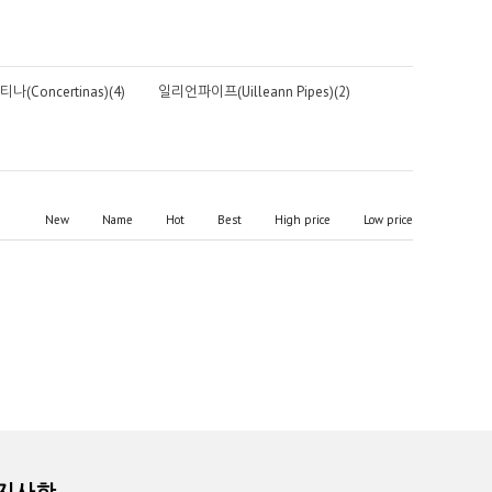
나(Concertinas)(4)
일리언파이프(Uilleann Pipes)(2)
New
Name
Hot
Best
High price
Low price