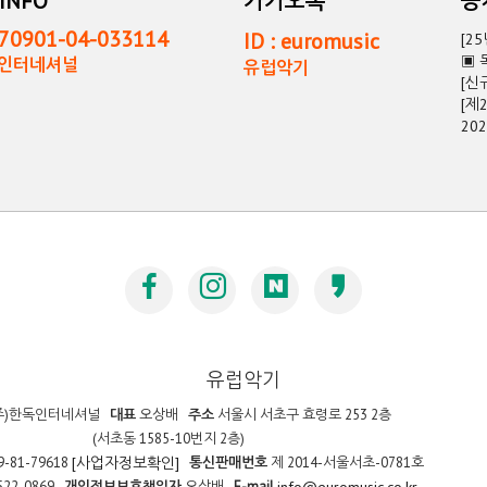
INFO
카카오톡
0901-04-033114
ID : euromusic
[2
▣ 
독인터네셔널
유럽악기
[신
[제
20
유럽악기
주)한독인터네셔널
대표
오상배
주소
서울시 서초구 효령로 253 2층
(서초동 1585-10번지 2층)
9-81-79618
통신판매번호
제 2014-서울서초-0781호
[사업자정보확인]
522-0869
개인정보보호책임자
오상배
E-mail