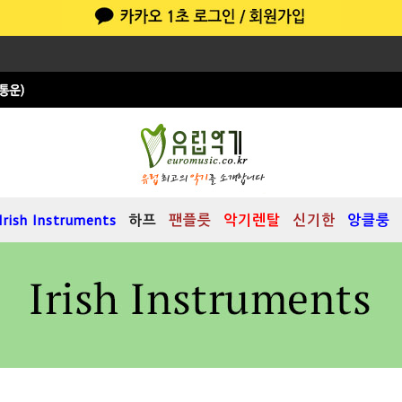
Irish Instruments
하프
팬플릇
악기렌탈
신기한
앙클룽