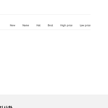
New
Name
Hot
Best
High price
Low price