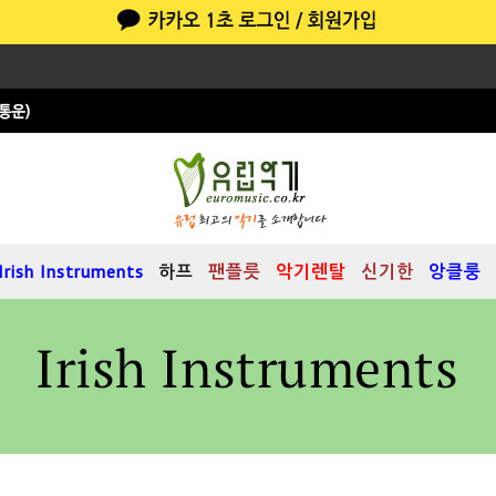
Irish Instruments
하프
팬플릇
악기렌탈
신기한
앙클룽