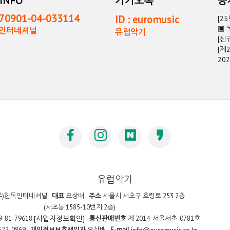
INFO
카카오톡
0901-04-033114
ID : euromusic
[2
▣ 
독인터네셔널
유럽악기
[신
[제
20
유럽악기
주)한독인터네셔널
대표
오상배
주소
서울시 서초구 효령로 253 2층
(서초동 1585-10번지 2층)
9-81-79618
통신판매번호
제 2014-서울서초-0781호
[사업자정보확인]
522-0869
개인정보보호책임자
오상배
E-mail