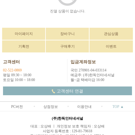
진열 상품이 없습니다.
마이페이지
장바구니
관심상품
기획전
구매후기
이벤트
고객센터
입금계좌정보
02-522-0869
국민 270901-04-033114
평일 09:30 ~ 18:00
예금주: (주)한독인터네셔널
토요일 10:00 ~ 18:00
월~금 택배마감 16:00
고객센터 연결
PC버전
상점정보
이용안내
TOP ▲
(주)한독인터네셔널
대표 : 오상배 ㅣ 개인정보 보호 책임자 : 오상배
사업자 등록번호 : 129-81-79618