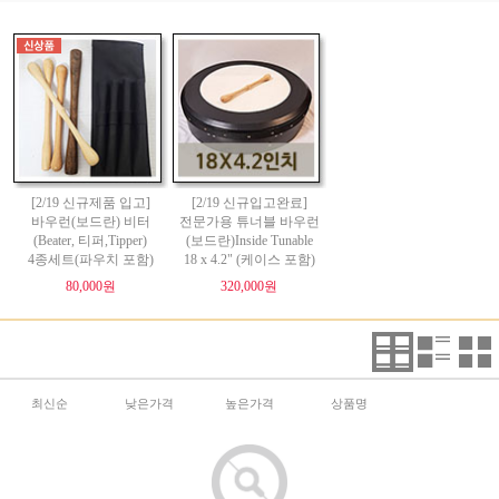
[2/19 신규제품 입고]
[2/19 신규입고완료]
바우런(보드란) 비터
전문가용 튜너블 바우런
(Beater, 티퍼,Tipper)
(보드란)Inside Tunable
4종세트(파우치 포함)
18 x 4.2" (케이스 포함)
80,000원
320,000원
최신순
낮은가격
높은가격
상품명