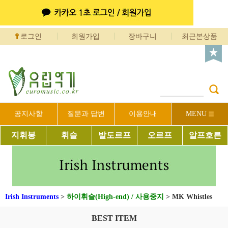
로그인
회원가입
장바구니
최근본상품
공지사항
질문과 답변
이용안내
MENU
지휘봉
휘슬
발도르프
오르프
알프호른
Irish Instruments
>
하이휘슬(High-end) / 사용중지
>
MK Whistles
BEST ITEM