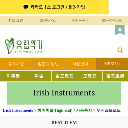
로그인
회원가입
장바구니
최근본상품
공지사항
질문과 답변
이용안내
MENU
지휘봉
휘슬
발도르프
오르프
알프호른
Irish Instruments
>
하이휘슬(High-end) / 사용중지
>
무지크모르노
BEST ITEM