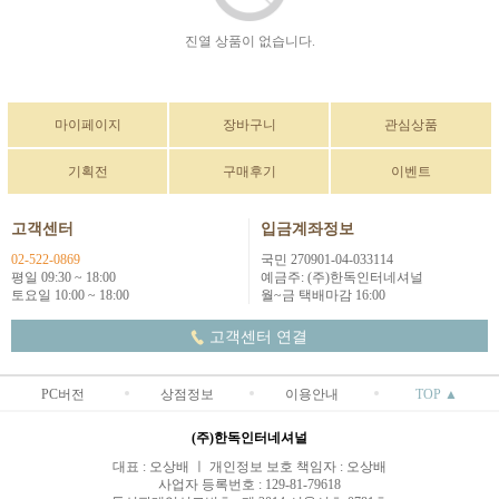
진열 상품이 없습니다.
마이페이지
장바구니
관심상품
기획전
구매후기
이벤트
고객센터
입금계좌정보
02-522-0869
국민 270901-04-033114
평일 09:30 ~ 18:00
예금주: (주)한독인터네셔널
토요일 10:00 ~ 18:00
월~금 택배마감 16:00
고객센터 연결
PC버전
상점정보
이용안내
TOP ▲
(주)한독인터네셔널
대표 : 오상배 ㅣ 개인정보 보호 책임자 : 오상배
사업자 등록번호 : 129-81-79618