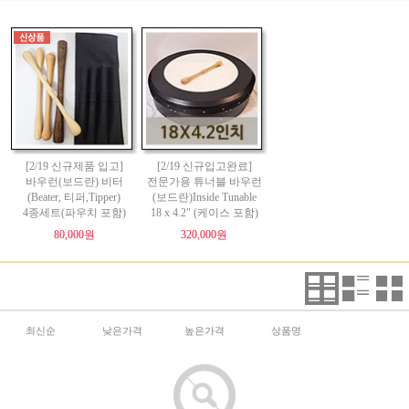
[2/19 신규제품 입고]
[2/19 신규입고완료]
바우런(보드란) 비터
전문가용 튜너블 바우런
(Beater, 티퍼,Tipper)
(보드란)Inside Tunable
4종세트(파우치 포함)
18 x 4.2" (케이스 포함)
80,000원
320,000원
최신순
낮은가격
높은가격
상품명