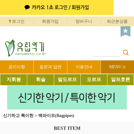
로그인
회원가입
장바구니
최근본상품
공지사항
질문과 답변
이용안내
MENU
지휘봉
휘슬
발도르프
오르프
알프호른
신기하고 특이한
>
백파이프(Bagpipes)
BEST ITEM