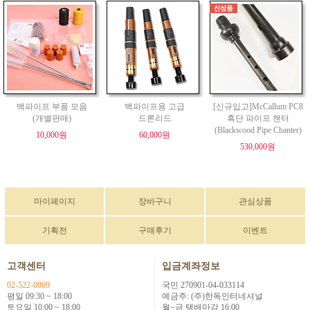
백파이프 부품 모음
백파이프용 고급
[신규입고]McCallum PC8
(개별판매)
드론리드
흑단 파이프 챈터
(Blackwood Pipe Chanter)
10,000원
60,000원
530,000원
마이페이지
장바구니
관심상품
기획전
구매후기
이벤트
고객센터
입금계좌정보
02-522-0869
국민 270901-04-033114
평일 09:30 ~ 18:00
예금주: (주)한독인터네셔널
토요일 10:00 ~ 18:00
월~금 택배마감 16:00