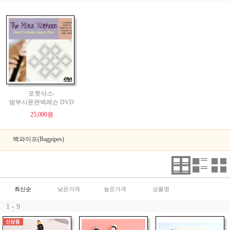
포켓삭스-
밤부사푼완벽레슨 DVD
25,000원
백파이프(Bagpipes)
최신순
낮은가격
높은가격
상품명
1 - 9