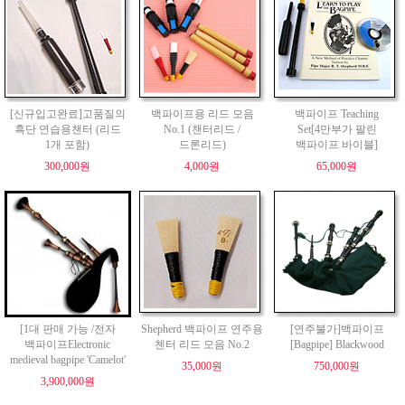
[신규입고완료]고품질의
백파이프용 리드 모음
백파이프 Teaching
흑단 연습용챈터 (리드
No.1 (챈터리드 /
Set[4만부가 팔린
1개 포함)
드론리드)
백파이프 바이블]
300,000원
4,000원
65,000원
[1대 판매 가능 /전자
Shepherd 백파이프 연주용
[연주불가]백파이프
백파이프Electronic
첸터 리드 모음 No.2
[Bagpipe] Blackwood
medieval bagpipe 'Camelot'
35,000원
750,000원
3,900,000원