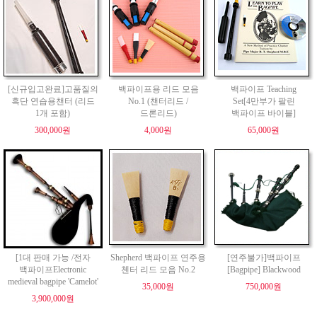
[신규입고완료]고품질의
백파이프용 리드 모음
백파이프 Teaching
흑단 연습용챈터 (리드
No.1 (챈터리드 /
Set[4만부가 팔린
1개 포함)
드론리드)
백파이프 바이블]
300,000원
4,000원
65,000원
[1대 판매 가능 /전자
Shepherd 백파이프 연주용
[연주불가]백파이프
백파이프Electronic
첸터 리드 모음 No.2
[Bagpipe] Blackwood
medieval bagpipe 'Camelot'
35,000원
750,000원
3,900,000원