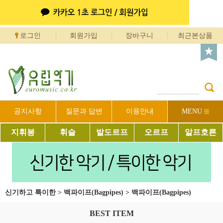
로그인
회원가입
장바구니
최근본상품
공지사항
질문과 답변
이용안내
MENU
지휘봉
휘슬
발도르프
오르프
알프호른
신기하고 특이한
>
백파이프(Bagpipes)
>
백파이프(Bagpipes)
BEST ITEM