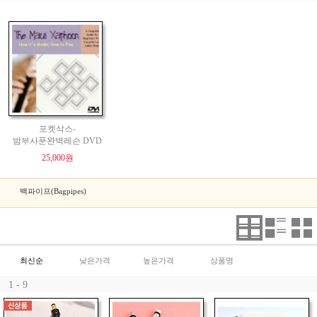
포켓삭스-
밤부사푼완벽레슨 DVD
25,000원
백파이프(Bagpipes)
최신순
낮은가격
높은가격
상품명
1 - 9