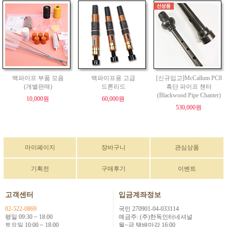
백파이프 부품 모음
백파이프용 고급
[신규입고]McCallum PC8
(개별판매)
드론리드
흑단 파이프 챈터
(Blackwood Pipe Chanter)
10,000원
60,000원
530,000원
마이페이지
장바구니
관심상품
기획전
구매후기
이벤트
고객센터
입금계좌정보
02-522-0869
국민 270901-04-033114
평일 09:30 ~ 18:00
예금주: (주)한독인터네셔널
토요일 10:00 ~ 18:00
월~금 택배마감 16:00