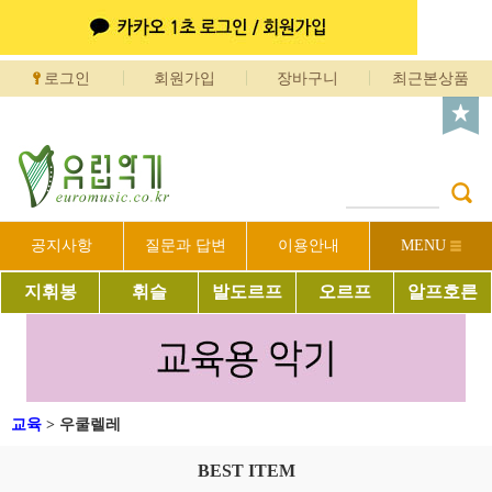
로그인
회원가입
장바구니
최근본상품
공지사항
질문과 답변
이용안내
MENU
지휘봉
휘슬
발도르프
오르프
알프호른
교육
>
우쿨렐레
BEST ITEM