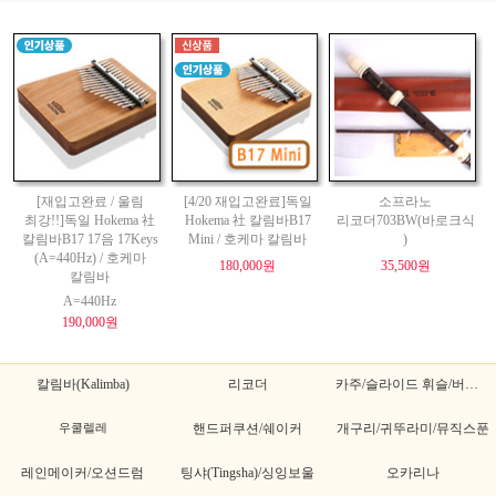
[재입고완료 / 울림
[4/20 재입고완료]독일
소프라노
최강!!]독일 Hokema 社
Hokema 社 칼림바B17
리코더703BW(바로크식
칼림바B17 17음 17Keys
Mini / 호케마 칼림바
)
(A=440Hz) / 호케마
180,000원
35,500원
칼림바
A=440Hz
190,000원
칼림바(Kalimba)
리코더
카주/슬라이드 휘슬/버드휘슬
우쿨렐레
핸드퍼쿠션/쉐이커
개구리/귀뚜라미/뮤직스푼
레인메이커/오션드럼
팅샤(Tingsha)/싱잉보울
오카리나