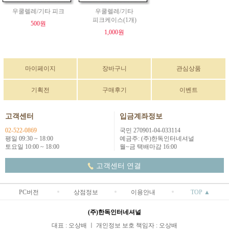
우쿨렐레/기타 피크
우쿨렐레/기타
피크케이스(1개)
500원
1,000원
마이페이지
장바구니
관심상품
기획전
구매후기
이벤트
고객센터
입금계좌정보
02-522-0869
국민 270901-04-033114
평일 09:30 ~ 18:00
예금주: (주)한독인터네셔널
토요일 10:00 ~ 18:00
월~금 택배마감 16:00
고객센터 연결
PC버전
상점정보
이용안내
TOP ▲
(주)한독인터네셔널
대표 : 오상배 ㅣ 개인정보 보호 책임자 : 오상배