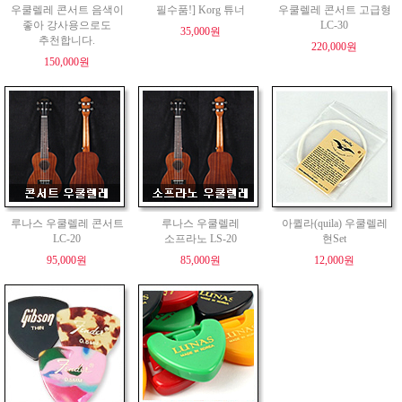
우쿨렐레 콘서트 음색이
필수품!] Korg 튜너
우쿨렐레 콘서트 고급형
좋아 강사용으로도
LC-30
35,000원
추천합니다.
220,000원
150,000원
루나스 우쿨렐레 콘서트
루나스 우쿨렐레
아퀼라(quila) 우쿨렐레
LC-20
소프라노 LS-20
현Set
95,000원
85,000원
12,000원