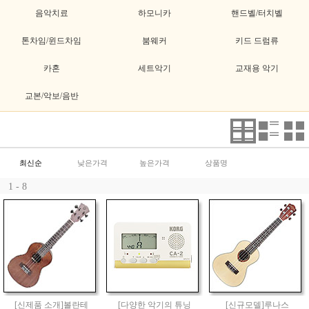
음악치료
하모니카
핸드벨/터치벨
톤차임/윈드차임
붐웨커
키드 드럼류
카혼
세트악기
교재용 악기
교본/악보/음반
최신순
낮은가격
높은가격
상품명
1 - 8
[신제품 소개]볼란테
[다양한 악기의 튜닝
[신규모델]루나스