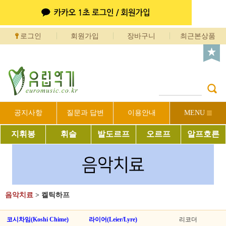
로그인
회원가입
장바구니
최근본상품
공지사항
질문과 답변
이용안내
MENU
지휘봉
휘슬
발도르프
오르프
알프호른
음악치료
>
켈틱하프
코시차임(Koshi Chime)
라이어(Leier/Lyre)
리코더