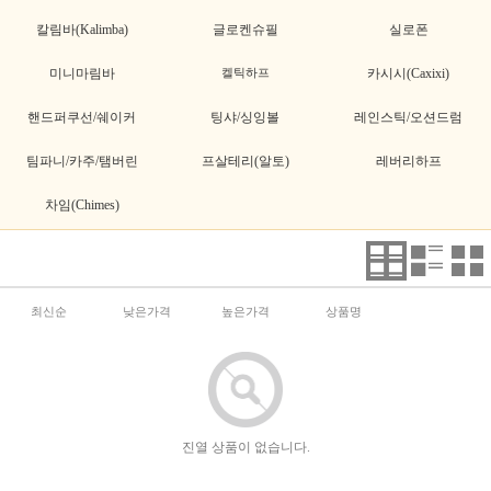
칼림바(Kalimba)
글로켄슈필
실로폰
미니마림바
켈틱하프
카시시(Caxixi)
핸드퍼쿠선/쉐이커
팅샤/싱잉볼
레인스틱/오션드럼
팀파니/카주/탬버린
프살테리(알토)
레버리하프
차임(Chimes)
최신순
낮은가격
높은가격
상품명
진열 상품이 없습니다.