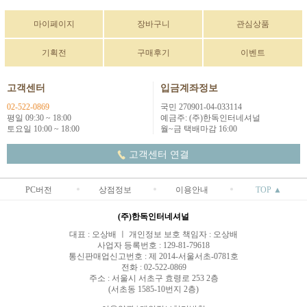
마이페이지
장바구니
관심상품
기획전
구매후기
이벤트
고객센터
입금계좌정보
02-522-0869
국민 270901-04-033114
평일 09:30 ~ 18:00
예금주: (주)한독인터네셔널
토요일 10:00 ~ 18:00
월~금 택배마감 16:00
고객센터 연결
PC버전
상점정보
이용안내
TOP ▲
(주)한독인터네셔널
대표 : 오상배 ㅣ 개인정보 보호 책임자 : 오상배
사업자 등록번호 : 129-81-79618
통신판매업신고번호 : 제 2014-서울서초-0781호
전화 : 02-522-0869
주소 : 서울시 서초구 효령로 253 2층
(서초동 1585-10번지 2층)