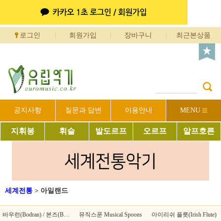
로그인
회원가입
장바구니
최근본상품
공지사항
질문과 답변
이용안내
MENU
지휘봉
휘슬
발도르프
오르프
알프호른
세계전통
>
아일랜드
바우런(Bodran) / 본즈(Bones)
뮤직스푼 Musical Spoons
아이리쉬 플릇(Irish Flute)