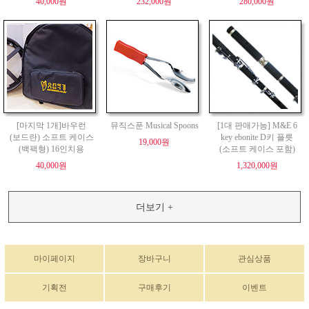
40,000원
232,000원
280,000원
[마지막 1개]바우런
뮤직스푼 Musical Spoons
[1대 판매가능] M&E 6
(보드란) 소프트 케이스
key ebonite D키 플릇
19,000원
(백팩형) 16인치용
(소프트 케이스 포함)
40,000원
1,320,000원
더보기 +
마이페이지
장바구니
관심상품
기획전
구매후기
이벤트