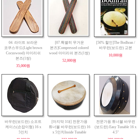
04. 라이트 브라운
[07.특별히 무거운
[50% 할인]The Bodhran /
코쿠스우드(Light brown
본즈]Compressed colored
바우런(보드란) 교본
Cocuswood) 아이리쉬
wood 아이리쉬 본즈(1쌍)
10,000원
본즈(1쌍)
52,000원
35,000원
바우런(보드란) 소프트
[마지막 1대] 전문가용
전문가용 튜너블 바우런
케이스(손잡이형) 16 x
튜너블 바우런(보드란) 16
(보드란) Easy Tunable 16 x
5인치
x 5인치Inside Tunable
4.5"