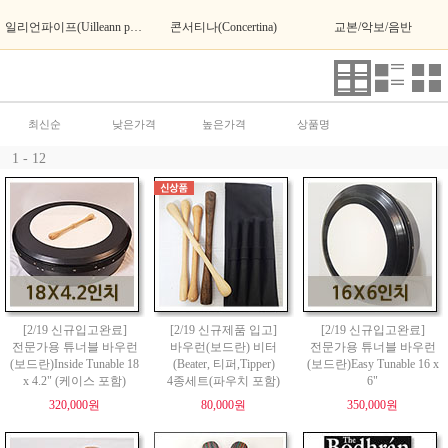
일리언파이프(Uilleann pipes)
콘서티나(Concertina)
교본/악보/음반
최신순
낮은가격
높은가격
상품명
1 - 12
[2/19 신규입고완료]
[2/19 신규제품 입고]
[2/19 신규입고완료]
전문가용 튜너블 바우런
바우런(보드란) 비터
전문가용 튜너블 바우런
(보드란)Inside Tunable 18
(Beater, 티퍼,Tipper)
(보드란)Easy Tunable 16 x
x 4.2" (케이스 포함)
4종세트(파우치 포함)
6"
320,000원
80,000원
350,000원