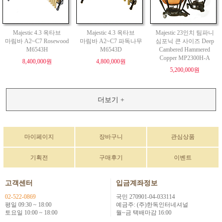
Majestic 4.3 옥타브
Majestic 4.3 옥타브
Majestic 23인치 팀파니
마림바 A2~C7 Rosewood
마림바 A2~C7 파독나무
심포닉 큰 사이즈 Deep
M6543H
M6543D
Cambered Hammered
Copper MP2300H-A
8,400,000원
4,800,000원
5,200,000원
더보기 +
마이페이지
장바구니
관심상품
기획전
구매후기
이벤트
고객센터
입금계좌정보
02-522-0869
국민 270901-04-033114
평일 09:30 ~ 18:00
예금주: (주)한독인터네셔널
토요일 10:00 ~ 18:00
월~금 택배마감 16:00