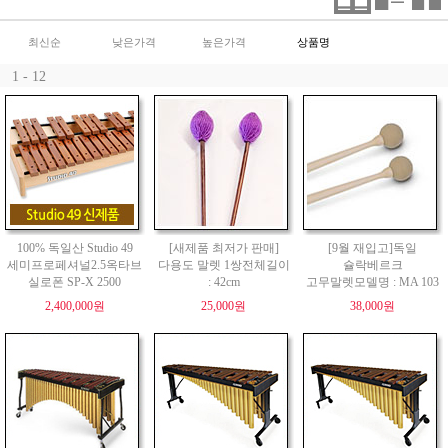
최신순
낮은가격
높은가격
상품명
1 - 12
100% 독일산 Studio 49
[새제품 최저가 판매]
[9월 재입고]독일
세미프로페셔널2.5옥타브
다용도 말렛 1쌍전체길이
슐락베르크
실로폰 SP-X 2500
: 42cm
고무말렛모델명 : MA 103
2,400,000원
25,000원
38,000원