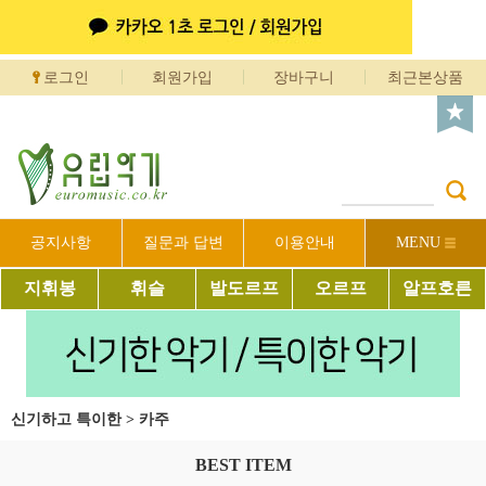
로그인
회원가입
장바구니
최근본상품
공지사항
질문과 답변
이용안내
MENU
지휘봉
휘슬
발도르프
오르프
알프호른
신기하고 특이한
>
카주
BEST ITEM