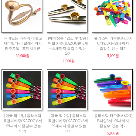
[재미있는 카주악기]쉽고
[예약상품 / 입고 후 발송]
플라스틱 카주(KAZOO)
재미있다~!! 클래식악기
메탈 카주(KAZOO)만3세
C타입3세~99세까지
카주모델 : 프렌치호른
~99세까지 즐길수 있는
즐길수 있는 악기
악기
39,000원
5,000원
11,000원
[미국 직수입] 플라스틱
[미국 직수입] 플라스틱
플라스틱 카주(KAZOO)
목걸이카주(KAZOO)3세
목걸이카주(KAZOO) 3세
B타입3세~99세까지
~99세까지 즐길수 있는
~99세까지 즐길수 있는
즐길수 있는 악기
악기
악기
5,000원