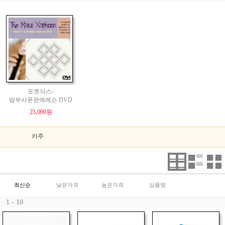
포켓삭스-
밤부사푼완벽레슨 DVD
25,000원
카주
최신순
낮은가격
높은가격
상품명
1 - 10