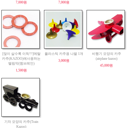
7,000원
7,000원
[많이 살수록 이득!!!]메탈
플라스틱 카주용 나팔 1개
비행기 모양의 카주
카주(KAZOO)에사용하는
(airplane kazoo)
3,000원
떨림막(멤브레인)
45,000원
1,500원
기차 모양의 카주(Train
Kazoo)