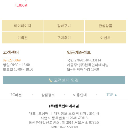
45,000원
마이페이지
장바구니
관심상품
기획전
구매후기
이벤트
고객센터
입금계좌정보
02-522-0869
국민 270901-04-033114
평일 09:30 ~ 18:00
예금주: (주)한독인터네셔널
토요일 10:00 ~ 18:00
월~금 택배마감 16:00
고객센터 연결
PC버전
상점정보
이용안내
TOP ▲
(주)한독인터네셔널
대표 : 오상배 ㅣ 개인정보 보호 책임자 : 오상배
사업자 등록번호 : 129-81-79618
통신판매업신고번호 : 제 2014-서울서초-0781호
전화 : 02-522-0869