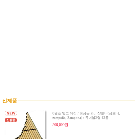
신제품
8월초 입고 예정 / 최상급 Pro. 샴포냐(삼뽀냐;
zampoña, Zampona) / 튜너블2열 43음
500,000원