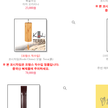
복을주는
코시차임(
까치 오카리나
※ 본 코
25,000원
중
[프랑스 직수입]
[10
코시차임(Koshi Chime) 모델: Terra(흙)
주
※ 본 코시차임은 프랑스 직수입 정품입니다.
주빈 메타
중국산 복제품에 주의하세요.
78,000원