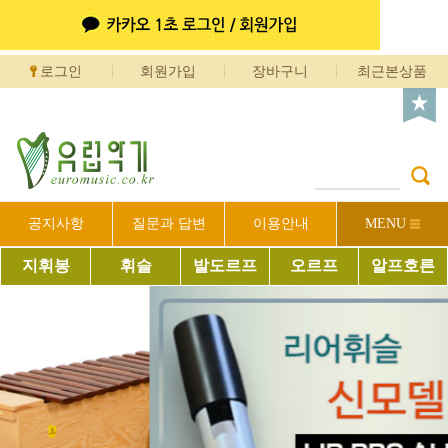
로그인
회원가입
장바구니
최근본상품
공지사항
질문과 답변
이용안내
MENU
지휘봉
휘슬
발도르프
오르프
알프호른