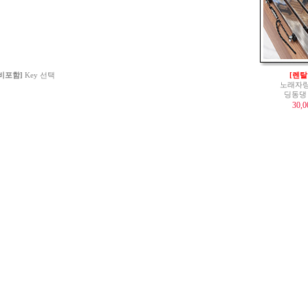
 비포함]
Key 선택
[렌탈
노래자랑
딩동댕
30,