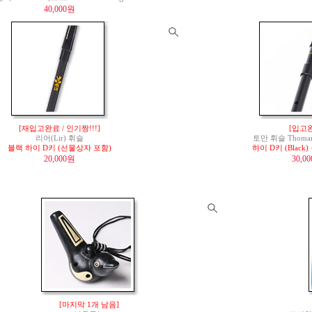
40,000원
[재입고완료 / 인기짱!!!]
[입고
리어(Lir) 휘슬
토만 휘슬 Thomann 
블랙 하이 D키 (선물상자 포함)
하이 D키 (Blac
20,000원
30,0
[마지막 1개 남음]