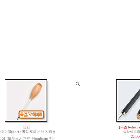
[82]
[독일 Rohem
포어(Spohr) / 독일 로헤마 社 지휘봉
슬라이드휘슬
22,0
이: 36.5cm 샤프트: Hornbeam /14g