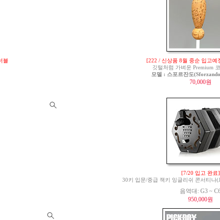
튜너블
[222 / 신상품 8월 중순 입고예
깃털처럼 가벼운 Premium
모델 : 스포르잔도(Sforzando)
70,000원
[7/20 입고 완료]
30키 입문/중급 잭키 잉글리쉬 콘서티나(Jackie 
음역대: G3 ~ C
950,000원