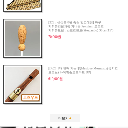
[222 / 신상품 8월 중순 입고예정] 파구
지휘봉깃털처럼 가벼운 Premium 코르크
지휘봉모델 : 스포르잔도(Sforzando) 38cm(15")
70,000원
[[7/28 1대 판매 가능!]!]Musique Morneaux(뮤지끄
모르노) 하이휘슬로즈우드 D키
610,000원
더보기