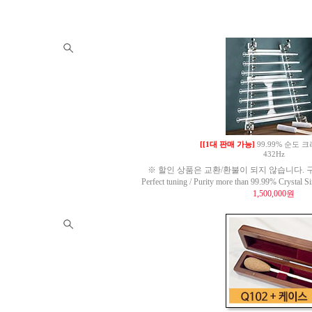
[[1대 판매 가능]
99.99% 순도
432Hz
※ 할인 상품은 교환/환불이 되지 않습니다. 구
Perfect tuning / Purity more than 99.99% Crysta
1,500,000원