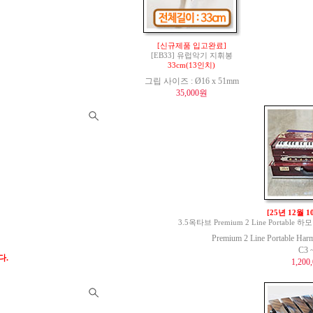
[신규제품 입고완료]
[EB33] 유럽악기 지휘봉
33cm(13인치)
그립 사이즈 : Ø16 x 51mm
35,000원
[25년 12월 
3.5옥타브 Premium 2 Line Portable 하모
Premium 2 Line Portable Har
C3 
다.
1,200