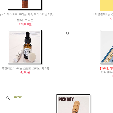
agu 마에스트로 트리플 가죽 케이스(2종 택1)
[개별결제] 동국
2
블랙, 브라운
170,000원
목관리코더 /휘슬 조인트 그리스 외 2종
[가격인하!
4,000원
틴휘슬/Gen