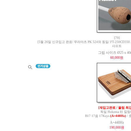
[79]
[5월 26일 신규입고 완료/ 무라마츠 PK 524와 동일/ FT-250CD350 / 
샤프트
그립 사이즈 Ø25 x 4
60,000원
[재입고완료 / 울림 최강
독일 Hokema 社 칼
B17 17음 17Keys
(A=440Hz)
/ 
A=440Hz
190,000원