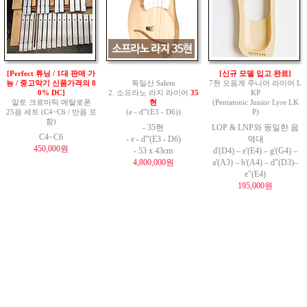
[Perfect 튜닝 / 1대 판매 가
[신규 모델 입고 완료]
능 / 중고악기 신품가격의 8
독일산 Salem
7현 오음계 주니어 라이어 L
0% DC]
2. 소프라노 라지 라이어
35
KP
알토 크로마틱 메탈로폰
현
(Pentatonic Junior Lyre LK
25음 세트 (C4~C6 / 반음 포
(e - d'''(E3 - D6))
P)
함)
- 35현
LOP & LNP와 동일한 음
C4~C6
- e - d'''(E3 - D6)
역대
450,000원
- 53 x 43cm
d'(D4) – e'(E4) – g'(G4) –
4,800,000원
a'(A3) – b'(A4) – d"(D3)–
e"(E4)
195,000원