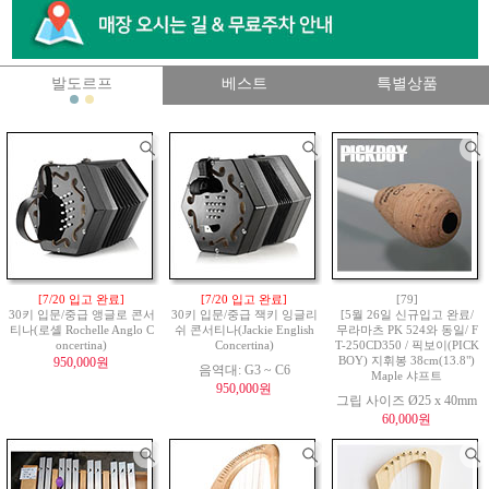
발도르프
베스트
특별상품
[7/20 입고 완료]
[7/20 입고 완료]
[79]
30키 입문/중급 앵글로 콘서
30키 입문/중급 잭키 잉글리
[5월 26일 신규입고 완료/
티나(로셸 Rochelle Anglo C
쉬 콘서티나(Jackie English
무라마츠 PK 524와 동일/ F
oncertina)
Concertina)
T-250CD350 / 픽보이(PICK
950,000원
BOY) 지휘봉 38cm(13.8")
음역대: G3 ~ C6
Maple 샤프트
950,000원
그립 사이즈 Ø25 x 40mm
60,000원