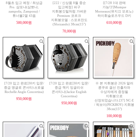
8월초 입고 예정 / 최상급
[222 / 신상품 8월 중순
[[7/28 1대 판매
Pro. 샴포냐(삼뽀냐;
입고예정] 파구
가능!]!]Musique
zampoña, Zampona) /
지휘봉깃털처럼 가벼운
Morneaux(뮤지끄 모르노)
튜너블2열 43음
Premium 코르크
하이휘슬로즈우드 D키
지휘봉모델 : 스포르잔도
500,000원
610,000원
(Sforzando) 38cm(15")
70,000원
[7/20 입고 완료]30키 입문/
[7/20 입고 완료]30키 입문/
※ 본 지휘봉은 2026 말러
중급 앵글로 콘서티나(로셸
중급 잭키 잉글리쉬
콩쿠르 결선 진출자와
Rochelle Anglo Concertina)
콘서티나(Jackie English
수상자에게 증정될
Concertina)
지휘봉으로
950,000원
선정되었습니다.[37] NC-E
950,000원
/ 픽보이(PICKBOY) 지휘봉
38cm(15")
100,000원