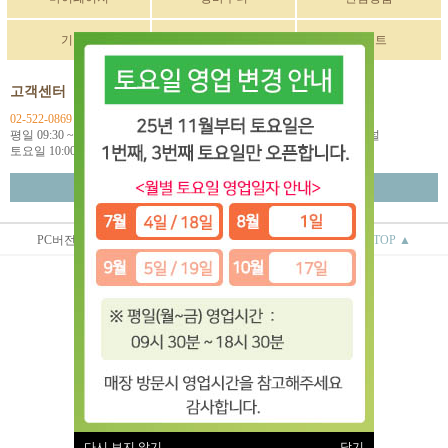
기획전
구매후기
이벤트
고객센터
입금계좌정보
02-522-0869
국민 270901-04-033114
평일 09:30 ~ 18:00
예금주: (주)한독인터네셔널
토요일 10:00 ~ 18:00
월~금 택배마감 16:00
고객센터 연결
PC버전
상점정보
이용안내
TOP ▲
(주)한독인터네셔널
대표 : 오상배 ㅣ 개인정보 보호 책임자 : 오상배
사업자 등록번호 : 129-81-79618
통신판매업신고번호 : 제 2014-서울서초-0781호
전화 : 02-522-0869
주소 : 서울시 서초구 효령로 253 2층
(서초동 1585-10번지 2층)
이용약관
|
개인정보처리방침
유럽악기 ⓒ All rights reserved.
다시 보지 않기
닫기