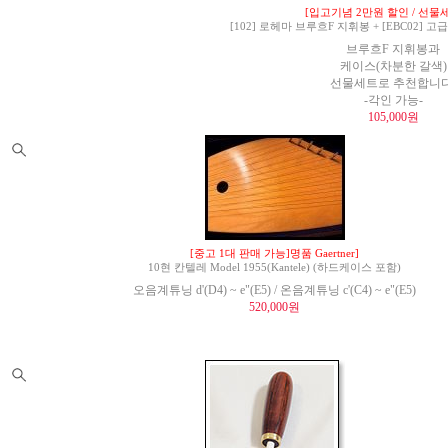
[입고기념 2만원 할인 / 선물세
[102] 로헤마 브루흐F 지휘봉 + [EBC02]
브루흐F 지휘봉과
케이스(차분한 갈색)
선물세트로 추천합니다
-각인 가능-
105,000원
[중고 1대 판매 가능]명품 Gaertner]
10현 칸텔레 Model 1955(Kantele) (하드케이스 포함)
오음계튜닝 d'(D4) ~ e"(E5) / 온음계튜닝 c'(C4) ~ e"(E5)
520,000원