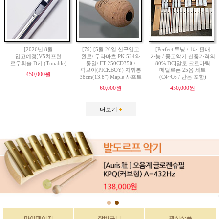
[2026년 8월
[79] [5월 26일 신규입고
[Perfect 튜닝 / 1대 판매
입고예정]V5치프턴
완료/ 무라마츠 PK 524와
가능 / 중고악기 신품가격의
로우휘슬 D키 (Tunable)
동일/ FT-250CD350 /
80% DC]알토 크로마틱
픽보이(PICKBOY) 지휘봉
메탈로폰 25음 세트
450,000원
38cm(13.8") Maple 샤프트
(C4~C6 / 반음 포함)
60,000원
450,000원
더보기
마이페이지
장바구니
관심상품