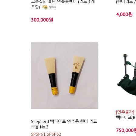
고품질의 흑단 연습용챈터 (리드 1개
(챈터리드 
포함)
4,000원
300,000원
[연주불가]
백파이프[Bag
Shepherd 백파이프 연주용 첸터 리드
모음 No.2
750,000
SPSP61 SPSP62