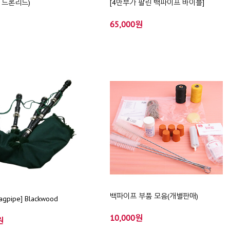
/ 드론리드)
[4만부가 팔린 백파이프 바이블]
65,000원
백파이프 부품 모음(개별판매)
pipe] Blackwood
10,000원
원