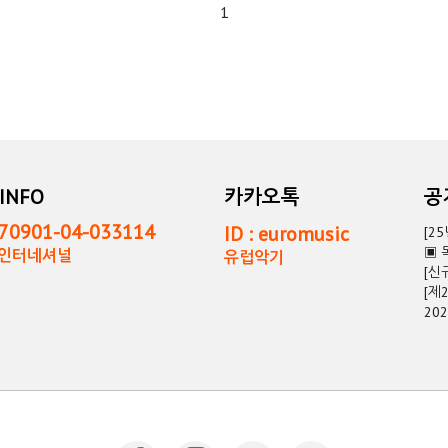
1
INFO
카카오톡
0901-04-033114
ID : euromusic
[2
▣ 
독인터네셔널
유럽악기
[신
[제
20