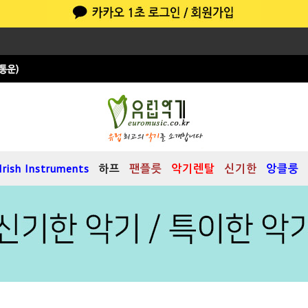
Irish Instruments
하프
팬플릇
악기렌탈
신기한
앙클룽