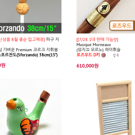
/ 신상품 8월 중순 입고예정]
파구 지
[[7/28 1대 판매 가능!]!]
Musique Morneaux
 가벼운 Premium 코르크 지휘봉
(뮤지끄 모르노) 하이휘슬
포르잔도(Sforzando) 38cm(15")
로즈우드 D키
0원
610,000원