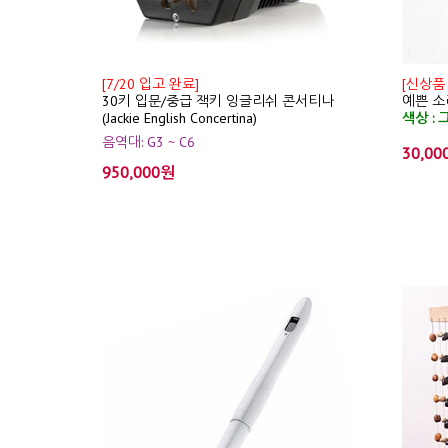
[7/20 입고 완료]
[신상품
30키 입문/중급 잭키 잉글리쉬 콘서티나
예쁜 소리
(Jackie English Concertina)
색상 : 
음역대: G3 ~ C6
30,00
950,000원