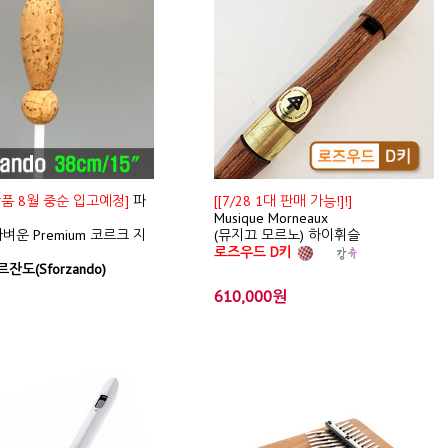
신상품 8월 중순 입고예정]
파
[[7/28 1대 판매 가능!]!]
Musique Morneaux
벼운 Premium 코르크 지
(뮤지끄 모르노) 하이휘슬
로즈우드 D키
잔도(Sforzando)
610,000원