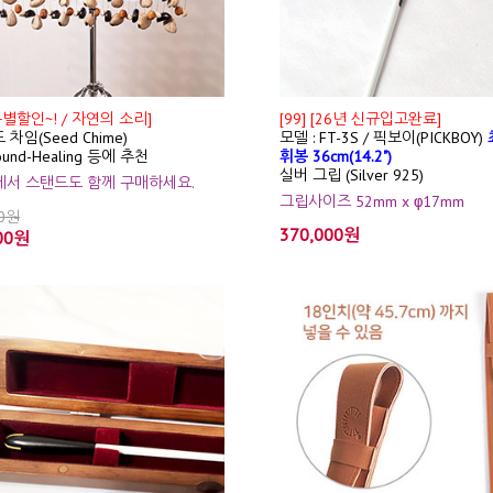
특별할인~! / 자연의 소리]
[99] [26년 신규입고완료]
 차임(Seed Chime)
모델 : FT-3S / 픽보이(PICKBOY)
ound-Healing 등에 추천
휘봉 36cm(14.2")
실버 그립 (Silver 925)
션에서 스탠드도 함께 구매하세요.
그립사이즈 52mm x φ17mm
00원
370,000원
00원