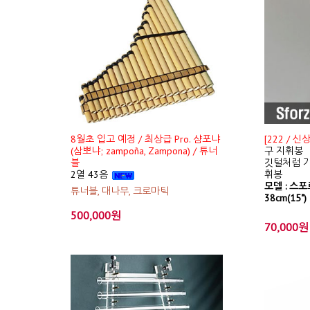
8월초 입고 예정 / 최상급 Pro. 샴포냐
[222 / 
(삼뽀냐; zampoña, Zampona) / 튜너
구 지휘봉
블
깃털처럼 가
2열 43음
휘봉
모델 : 스포르
튜너블, 대나무, 크로마틱
38cm(15")
500,000원
70,000원