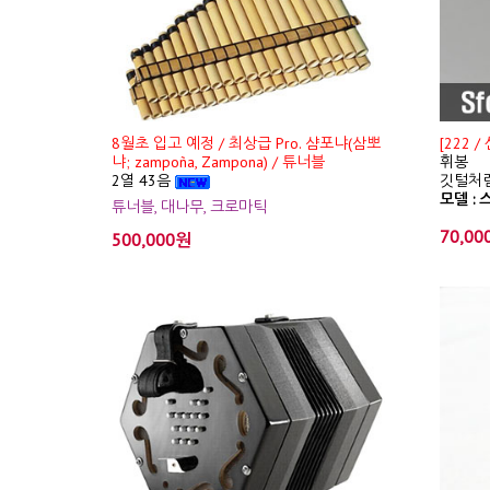
8월초 입고 예정 / 최상급 Pro. 샴포냐(삼뽀
[222 
냐; zampoña, Zampona) / 튜너블
휘봉
2열 43음
깃털처럼
모델 : 스
튜너블, 대나무, 크로마틱
70,00
500,000원