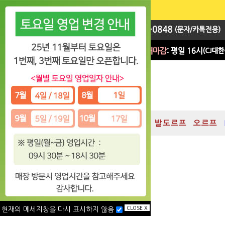
지휘봉
대박 Sale
차임
발도르프
오르프
CLOSE X
현재의 메세지창을 다시 표시하지 않음