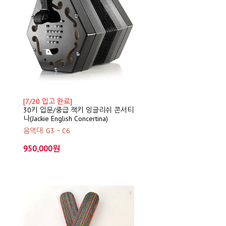
[7/20 입고 완료]
30키 입문/중급 잭키 잉글리쉬 콘서티
나(Jackie English Concertina)
음역대: G3 ~ C6
950,000원