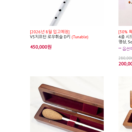
[2026년 8월 입고예정]
[30% 
V5치프턴 로우휘슬 D키
(Tunable)
4종 시드
명상, S
450,000원
** 옵
280,0
200,0