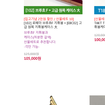
[입고기념 2만원 할인 / 선물세트 10]
[선물세트
[102] 로헤마 브루흐F 지휘봉 + [EBC02] 고
TAKT 
급 원목 지휘봉케이스 大
휘봉케
브루흐F 지휘봉과
120,0
케이스(차분한 갈색)
100,0
선물세트로 추천합니다.
-각인 가능-
125,000원
105,000원