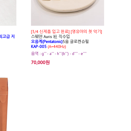
[3/4 신제품 입고 완료] [영유아의 첫 악기]
최고급 지
스웨덴 Auris 社 직수입
오음계(Pentatonic)
5음 글로켄슈필
KAP-005
(A=440Hz)
음역 : g''' - a''' - h'''(b''') - d'''' - e''''
70,000원