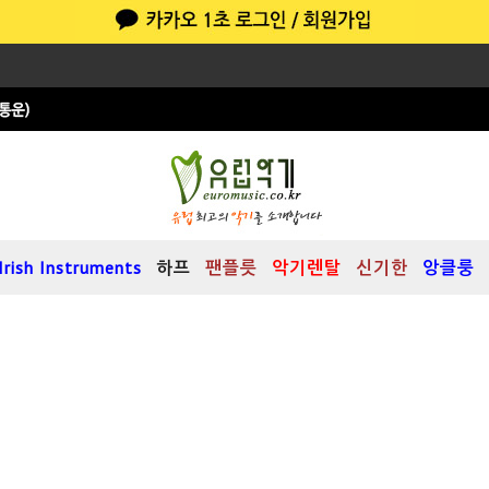
Irish Instruments
하프
팬플릇
악기렌탈
신기한
앙클룽