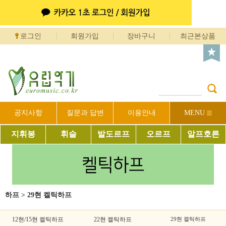
로그인
회원가입
장바구니
최근본상품
공지사항
질문과 답변
이용안내
MENU
지휘봉
휘슬
발도르프
오르프
알프호른
하프
>
29현 켈틱하프
12현/15현 켈틱하프
22현 켈틱하프
29현 켈틱하프