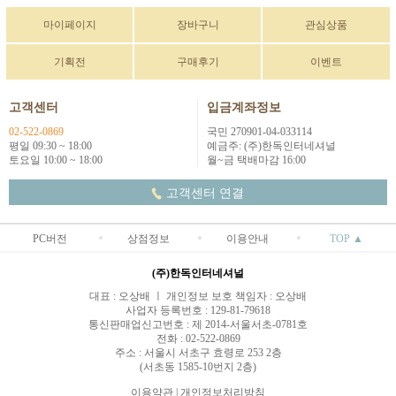
마이페이지
장바구니
관심상품
기획전
구매후기
이벤트
고객센터
입금계좌정보
02-522-0869
국민 270901-04-033114
평일 09:30 ~ 18:00
예금주: (주)한독인터네셔널
토요일 10:00 ~ 18:00
월~금 택배마감 16:00
고객센터 연결
PC버전
상점정보
이용안내
TOP ▲
(주)한독인터네셔널
대표 : 오상배 ㅣ 개인정보 보호 책임자 : 오상배
사업자 등록번호 : 129-81-79618
통신판매업신고번호 : 제 2014-서울서초-0781호
전화 : 02-522-0869
주소 : 서울시 서초구 효령로 253 2층
(서초동 1585-10번지 2층)
이용약관
|
개인정보처리방침