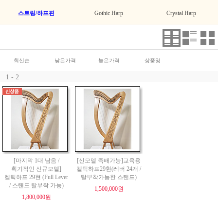
스트링/하프핀
Gothic Harp
Crystal Harp
최신순
낮은가격
높은가격
상품명
1 - 2
[마지막 1대 남음 /
[신모델 즉배가능]교육용
획기적인 신규모델]
켈틱하프29현(레버 24개 /
켈틱하프 29현 (Full Lever
탈부착가능한 스탠드)
/ 스탠드 탈부착 가능)
1,500,000원
1,800,000원