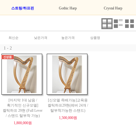
스트링/하프핀
Gothic Harp
Crystal Harp
최신순
낮은가격
높은가격
상품명
1 - 2
[마지막 1대 남음 /
[신모델 즉배가능]교육용
획기적인 신규모델]
켈틱하프29현(레버 24개 /
켈틱하프 29현 (Full Lever
탈부착가능한 스탠드)
/ 스탠드 탈부착 가능)
1,500,000원
1,800,000원