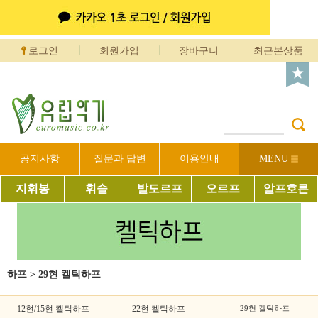
로그인
회원가입
장바구니
최근본상품
공지사항
질문과 답변
이용안내
MENU
지휘봉
휘슬
발도르프
오르프
알프호른
하프
>
29현 켈틱하프
12현/15현 켈틱하프
22현 켈틱하프
29현 켈틱하프