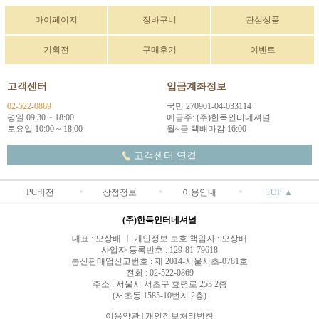
마이페이지
장바구니
관심상품
기획전
구매후기
이벤트
고객센터
입금계좌정보
02-522-0869
국민 270901-04-033114
평일 09:30 ~ 18:00
예금주: (주)한독인터네셔널
토요일 10:00 ~ 18:00
월~금 택배마감 16:00
고객센터 연결
PC버전
상점정보
이용안내
TOP ▲
(주)한독인터네셔널
대표 : 오상배 ㅣ 개인정보 보호 책임자 : 오상배
사업자 등록번호 : 129-81-79618
통신판매업신고번호 : 제 2014-서울서초-0781호
전화 : 02-522-0869
주소 : 서울시 서초구 효령로 253 2층
(서초동 1585-10번지 2층)
이용약관
|
개인정보처리방침