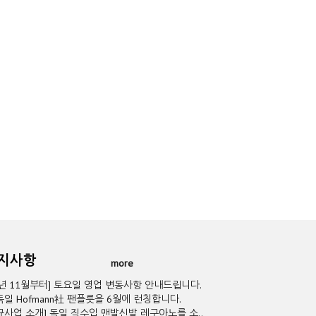
공지사항
more
5년 11월부터] 토요일 영업 변동사항 안내드립니다.
독일 Hofmann社 팬플릇을 6월에 런칭합니다.
규사업 소개] 독일 직수입 맨발신발 레구아노를 소..