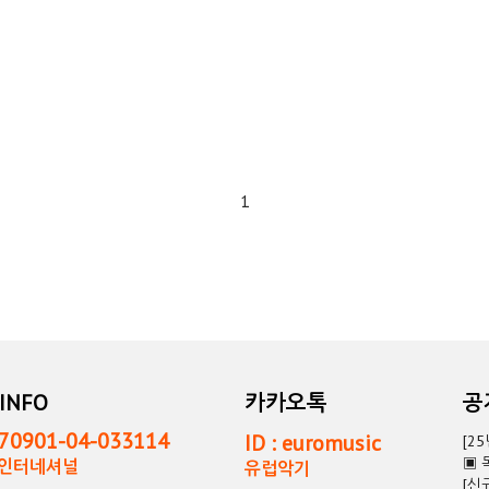
1
INFO
카카오톡
0901-04-033114
ID : euromusic
[2
▣ 
독인터네셔널
유럽악기
[신