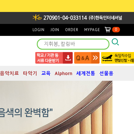
0
LOGIN
JOIN
ORDER
MYPAGE
음악치료
타악기
교육
Alphorn
세계전통
선물용