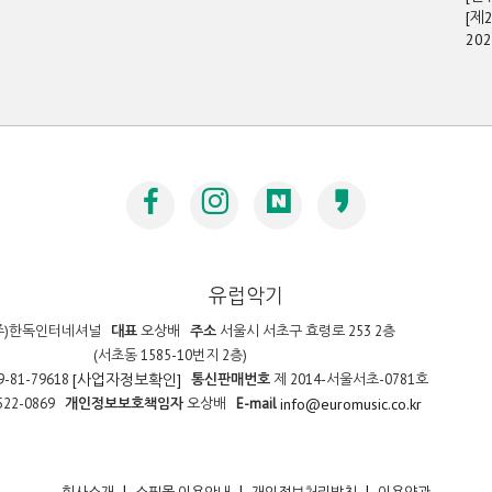
[제
20
유럽악기
주)한독인터네셔널
대표
오상배
주소
서울시 서초구 효령로 253 2층
(서초동 1585-10번지 2층)
9-81-79618
통신판매번호
제 2014-서울서초-0781호
[사업자정보확인]
522-0869
개인정보보호책임자
오상배
E-mail
info@euromusic.co.kr
|
|
|
회사소개
쇼핑몰 이용안내
개인정보처리방침
이용약관