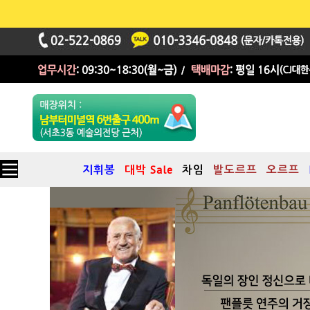
지휘봉
대박 Sale
차임
발도르프
오르프