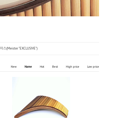
(Meister "EXCLUSIVE")
New
Name
Hot
Best
High price
Low price