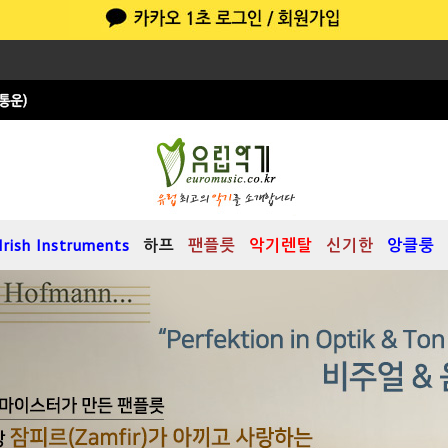
Irish Instruments
하프
팬플릇
악기렌탈
신기한
앙클룽