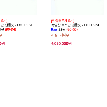
요~!]
[예약해주세요~!]
 팬플룻 / EXCLUSIVE
독일산 호프만 팬플룻 / EXCLUSIVE
4관
(B0-D4)
Bass
22관
(G0-G3)
무
재질 : 대나무
00원
4,050,000원