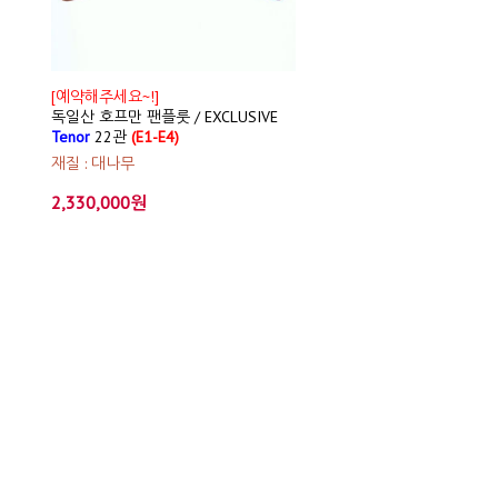
[예약해주세요~!]
독일산 호프만 팬플룻 / EXCLUSIVE
Tenor
22관
(E1-E4)
재질 : 대나무
2,330,000원