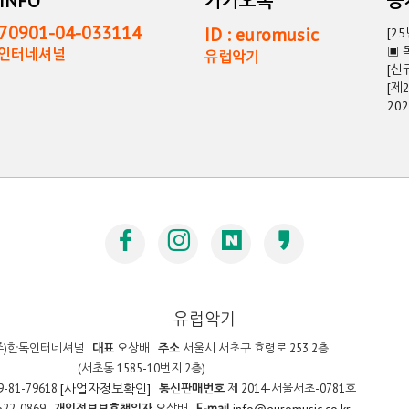
INFO
카카오톡
0901-04-033114
ID : euromusic
[2
▣ 
독인터네셔널
유럽악기
[신
[제
20
유럽악기
주)한독인터네셔널
대표
오상배
주소
서울시 서초구 효령로 253 2층
(서초동 1585-10번지 2층)
9-81-79618
통신판매번호
제 2014-서울서초-0781호
[사업자정보확인]
522-0869
개인정보보호책임자
오상배
E-mail