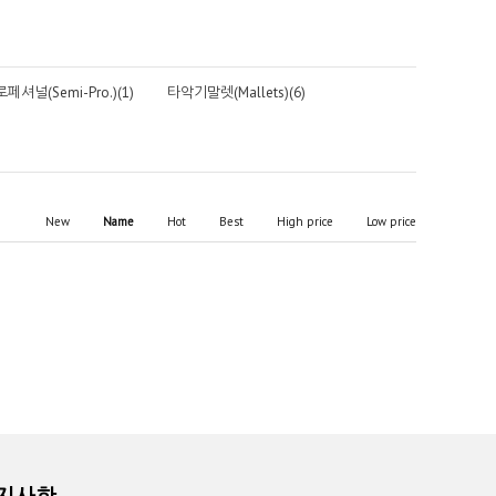
셔널(Semi-Pro.)(1)
타악기말렛(Mallets)(6)
New
Name
Hot
Best
High price
Low price