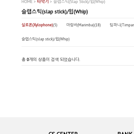
HOME
>
타악기
>
슬랩스틱(slap Stick)/윕(Whip)
슬랩스틱(slap stick)/윕(Whip)
실로폰(Xylophone)
(5)
마림바(Marimba)(18)
팀파니(Timpani
슬랩스틱(slap stick)/윕(Whip)
총
0
개의 상품이 검색 되었습니다.