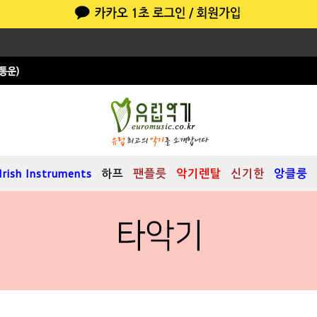
Irish Instruments
하프
팬플릇
악기렌탈
신기한
앙클룽