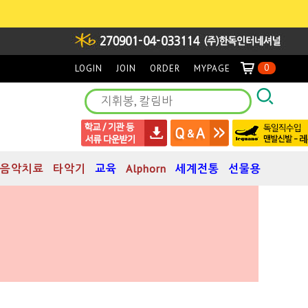
0
LOGIN
JOIN
ORDER
MYPAGE
음악치료
타악기
교육
Alphorn
세계전통
선물용