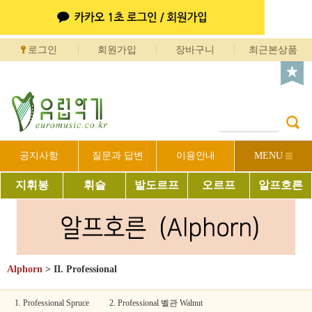
로그인
회원가입
장바구니
최근본상품
공지사항
질문과 답변
이용안내
MENU
지휘봉
휘슬
발도르프
오르프
알프호른
Alphorn
>
II. Professional
1. Professional Spruce
2. Professional 벨관 Walnut