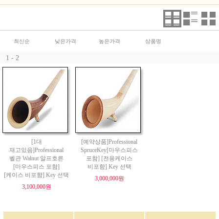
최신순
낮은가격
높은가격
상품명
1 - 2
[1대
[예약상품]Professional
재고있음]Professional
SpruceKey[마우스피스
벨관 Walnut 알프호른
포함] [전용케이스
[마우스피스 포함]
비포함] Key 선택
[케이스 비포함] Key 선택
3,000,000원
3,100,000원