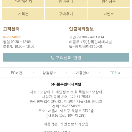
마이페이지
장바구니
관심상품
기획전
구매후기
이벤트
고객센터
입금계좌정보
02-522-0869
국민 270901-04-033114
평일 09:30 ~ 18:00
예금주: (주)한독인터네셔널
토요일 10:00 ~ 18:00
월~금 택배마감 16:00
고객센터 연결
PC버전
상점정보
이용안내
TOP ▲
(주)한독인터네셔널
대표 : 오상배 ㅣ 개인정보 보호 책임자 : 오상배
사업자 등록번호 : 129-81-79618
통신판매업신고번호 : 제 2014-서울서초-0781호
전화 : 02-522-0869
주소 : 서울시 서초구 효령로 253 2층
(서초동 1585-10번지 2층)
이용약관
|
개인정보처리방침