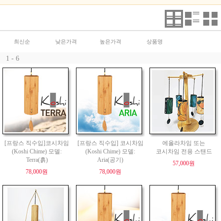
최신순
낮은가격
높은가격
상품명
1 - 6
[프랑스 직수입]코시차임
[프랑스 직수입] 코시차임
에올라차임 또는
(Koshi Chime) 모델:
(Koshi Chime) 모델:
코시차임 전용 스탠드
Terra(흙)
Aria(공기)
57,000원
78,000원
78,000원