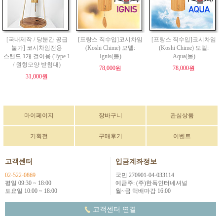
[국내제작 / 당분간 공급
[프랑스 직수입]코시차임
[프랑스 직수입]코시차임
불가] 코시차임전용
(Koshi Chime) 모델:
(Koshi Chime) 모델:
스탠드 1개 걸이용 (Type 1
Ignis(불)
Aqua(물)
/ 원형모양 받침대)
78,000원
78,000원
31,000원
마이페이지
장바구니
관심상품
기획전
구매후기
이벤트
고객센터
입금계좌정보
02-522-0869
국민 270901-04-033114
평일 09:30 ~ 18:00
예금주: (주)한독인터네셔널
토요일 10:00 ~ 18:00
월~금 택배마감 16:00
고객센터 연결