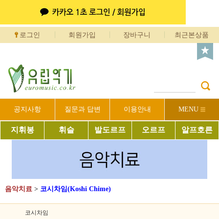
로그인
회원가입
장바구니
최근본상품
공지사항
질문과 답변
이용안내
MENU
지휘봉
휘슬
발도르프
오르프
알프호른
음악치료
>
코시차임(Koshi Chime)
코시차임