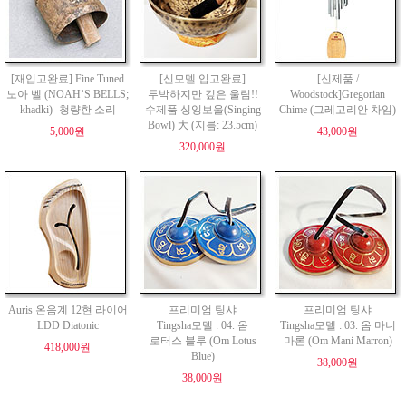
[재입고완료] Fine Tuned
[신모델 입고완료]
[신제품 /
노아 벨 (NOAH’S BELLS;
투박하지만 깊은 울림!!
Woodstock]Gregorian
khadki) -청량한 소리
수제품 싱잉보울(Singing
Chime (그레고리안 차임)
Bowl) 大 (지름: 23.5cm)
5,000원
43,000원
320,000원
Auris 온음계 12현 라이어
프리미엄 팅샤
프리미엄 팅샤
LDD Diatonic
Tingsha모델 : 04. 옴
Tingsha모델 : 03. 옴 마니
로터스 블루 (Om Lotus
마론 (Om Mani Marron)
418,000원
Blue)
38,000원
38,000원