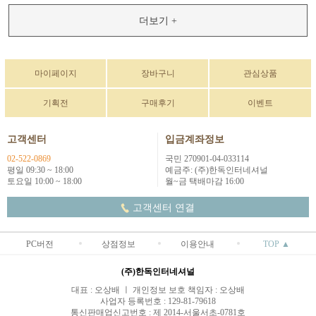
더보기 +
마이페이지
장바구니
관심상품
기획전
구매후기
이벤트
고객센터
입금계좌정보
02-522-0869
국민 270901-04-033114
평일 09:30 ~ 18:00
예금주: (주)한독인터네셔널
토요일 10:00 ~ 18:00
월~금 택배마감 16:00
고객센터 연결
PC버전
상점정보
이용안내
TOP ▲
(주)한독인터네셔널
대표 : 오상배 ㅣ 개인정보 보호 책임자 : 오상배
사업자 등록번호 : 129-81-79618
통신판매업신고번호 : 제 2014-서울서초-0781호