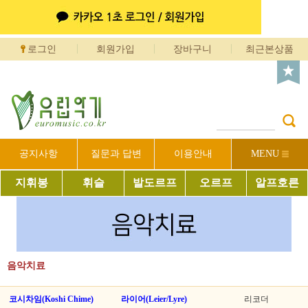
로그인
회원가입
장바구니
최근본상품
공지사항
질문과 답변
이용안내
MENU
지휘봉
휘슬
발도르프
오르프
알프호른
음악치료
코시차임(Koshi Chime)
라이어(Leier/Lyre)
리코더