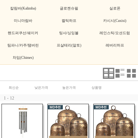
칼림바(Kalimba)
글로켄슈필
실로폰
미니마림바
켈틱하프
카시시(Caxixi)
핸드퍼쿠선/쉐이커
팅샤/싱잉볼
레인스틱/오션드럼
팀파니/카주/탬버린
프살테리(알토)
레버리하프
차임(Chimes)
최신순
낮은가격
높은가격
상품명
1 - 12