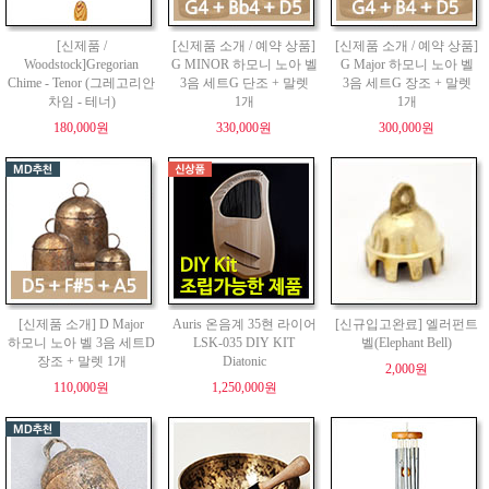
[신제품 /
[신제품 소개 / 예약 상품]
[신제품 소개 / 예약 상품]
Woodstock]Gregorian
G MINOR 하모니 노아 벨
G Major 하모니 노아 벨
Chime - Tenor (그레고리안
3음 세트G 단조 + 말렛
3음 세트G 장조 + 말렛
차임 - 테너)
1개
1개
180,000원
330,000원
300,000원
[신제품 소개] D Major
Auris 온음계 35현 라이어
[신규입고완료] 엘러펀트
하모니 노아 벨 3음 세트D
LSK-035 DIY KIT
벨(Elephant Bell)
장조 + 말렛 1개
Diatonic
2,000원
110,000원
1,250,000원