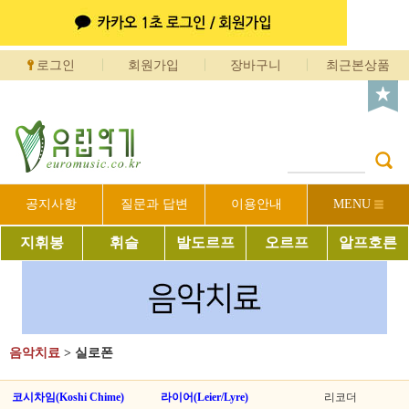
로그인
회원가입
장바구니
최근본상품
공지사항
질문과 답변
이용안내
MENU
지휘봉
휘슬
발도르프
오르프
알프호른
음악치료
>
실로폰
코시차임(Koshi Chime)
라이어(Leier/Lyre)
리코더