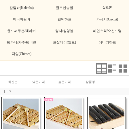
칼림바(Kalimba)
글로켄슈필
실로폰
미니마림바
켈틱하프
카시시(Caxixi)
핸드퍼쿠선/쉐이커
팅샤/싱잉볼
레인스틱/오션드럼
팀파니/카주/탬버린
프살테리(알토)
레버리하프
차임(Chimes)
최신순
낮은가격
높은가격
상품명
1 - 7