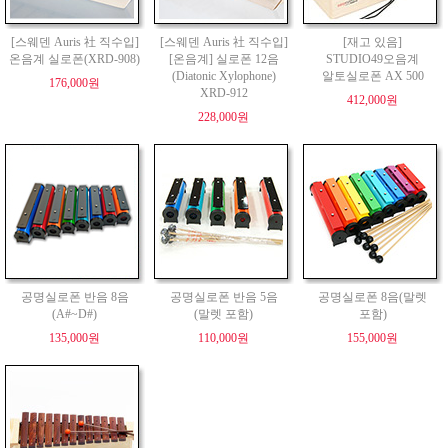
[스웨덴 Auris 社 직수입]
[스웨덴 Auris 社 직수입]
[재고 있음]
온음계 실로폰(XRD-908)
[온음계] 실로폰 12음
STUDIO49오음계
(Diatonic Xylophone)
알토실로폰 AX 500
176,000원
XRD-912
412,000원
228,000원
공명실로폰 반음 8음
공명실로폰 반음 5음
공명실로폰 8음(말렛
(A#~D#)
(말렛 포함)
포함)
135,000원
110,000원
155,000원