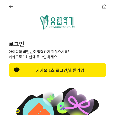
로그인
회원가입
장바구니
최근본상품
로그인
아이디와 비밀번호 입력하기 귀찮으시죠?
카카오로 1초 만에 로그인 하세요.
공지사항
질문과 답변
이용안내
MENU
지휘봉
휘슬
발도르프
오르프
알프호른
카카오 1초 로그인/회원가입
로그인
비회원이신가요?
회원이 되시면 빠른 신상품 정보와 다양한 할인 혜택을 받으실 수 있
습니다.