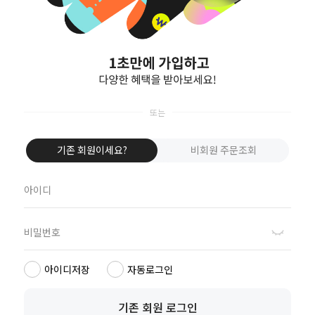
회원가입
[로그인/비회원구매가 안될시 체크사항]
휴대폰 브라우저의 쿠키를 허용해야 합니다.
1. 아이폰 쿠키 허용 방법
① 바탕화면에 설정을 클릭
② 중간 위치의 Safari를 클릭
기존 회원이세요?
비회원 주문조회
③ 중간 쿠키 허용에서 항상으로 클릭
2. 갤럭시 쿠키 허용 방법
① 인터넷 창 열기
② 휴대폰 하단 왼쪽 버튼의 더보기 메뉴
③ 화면 하단의 설정 클릭
④ 쿠키 허용에 V 체크
아이디저장
자동로그인
마이페이지
장바구니
관심상품
기존 회원 로그인
기획전
구매후기
이벤트