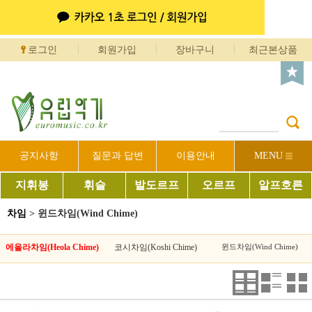
로그인
회원가입
장바구니
최근본상품
공지사항
질문과 답변
이용안내
MENU
지휘봉
휘슬
발도르프
오르프
알프호른
차임
>
윈드차임(Wind Chime)
에올라차임(Heola Chime)
코시차임(Koshi Chime)
윈드차임(Wind Chime)