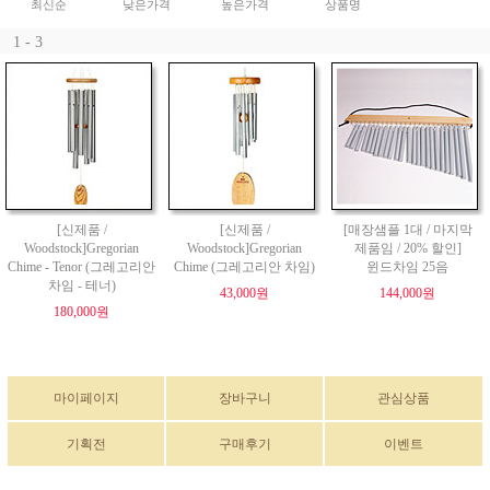
최신순
낮은가격
높은가격
상품명
1 - 3
[신제품 /
[신제품 /
[매장샘플 1대 / 마지막
Woodstock]Gregorian
Woodstock]Gregorian
제품임 / 20% 할인]
Chime - Tenor (그레고리안
Chime (그레고리안 차임)
윈드차임 25음
차임 - 테너)
43,000원
144,000원
180,000원
마이페이지
장바구니
관심상품
기획전
구매후기
이벤트