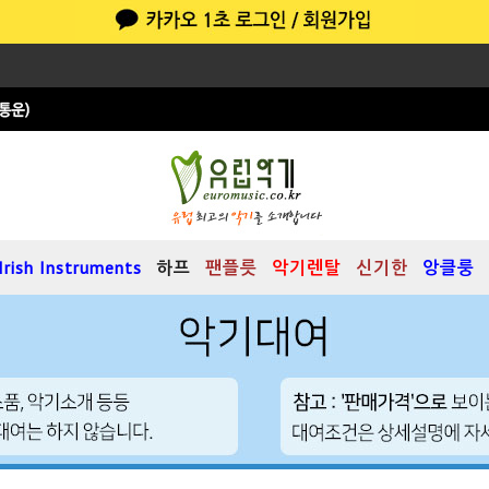
Irish Instruments
하프
팬플릇
악기렌탈
신기한
앙클룽