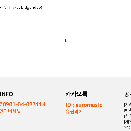
Travel Didgeridoo)
1
INFO
카카오톡
0901-04-033114
ID : euromusic
[2
▣ 
독인터네셔널
유럽악기
[신
[제
20