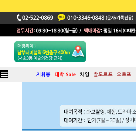
지휘봉
대박 Sale
차임
발도르프
오르프