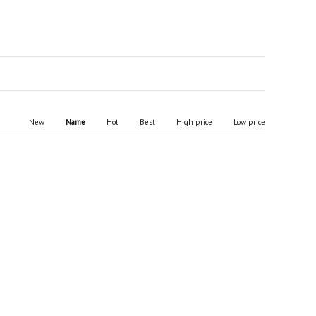
New
Name
Hot
Best
High price
Low price