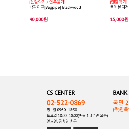
[렌탈악기 / 연주불가]
[렌탈악기]
백파이프[Bagpipe] Blackwood
트래블디저리두(
40,000원
15,000원
CS CENTER
BANK 
02-522-0869
국민 27
(주)한
평 일 09:30 - 18:30
토요일 10:00 - 18:00(매월 1, 3주만 오픈)
일요일, 공휴일 휴무