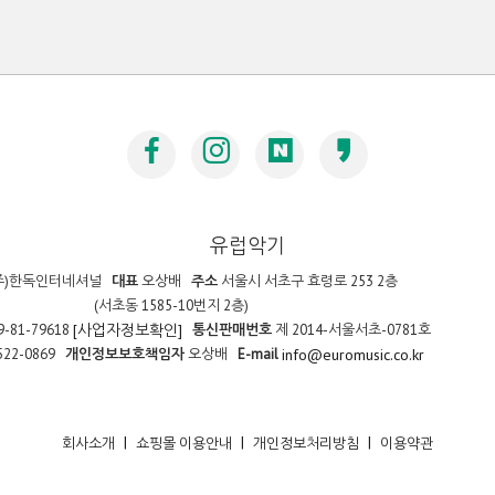
유럽악기
주)한독인터네셔널
대표
오상배
주소
서울시 서초구 효령로 253 2층
(서초동 1585-10번지 2층)
9-81-79618
통신판매번호
제 2014-서울서초-0781호
[사업자정보확인]
522-0869
개인정보보호책임자
오상배
E-mail
info@euromusic.co.kr
|
|
|
회사소개
쇼핑몰 이용안내
개인정보처리방침
이용약관