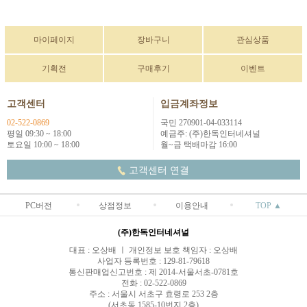
마이페이지
장바구니
관심상품
기획전
구매후기
이벤트
고객센터
입금계좌정보
02-522-0869
국민 270901-04-033114
평일 09:30 ~ 18:00
예금주: (주)한독인터네셔널
토요일 10:00 ~ 18:00
월~금 택배마감 16:00
고객센터 연결
PC버전
상점정보
이용안내
TOP ▲
(주)한독인터네셔널
대표 : 오상배 ㅣ 개인정보 보호 책임자 : 오상배
사업자 등록번호 : 129-81-79618
통신판매업신고번호 : 제 2014-서울서초-0781호
전화 : 02-522-0869
주소 : 서울시 서초구 효령로 253 2층
(서초동 1585-10번지 2층)