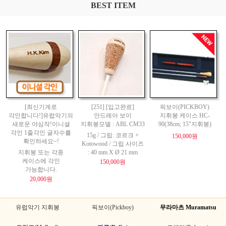
BEST ITEM
[최신기계로
[251] [입고완료]
픽보이(PICKBOY)
각인합니다!]유럽악기의
안드레아 보이
지휘봉 케이스 HC-
새로운 야심작!이니셜
지휘봉모델 : ABL CM33
90(38cm; 15"지휘봉)
각인 1줄각인 글자수를
15g / 그립: 코르크 +
150,000원
확인하세요~!
Kotowood / 그립 사이즈
지휘봉 또는 각종
: 40 mm X Ø 21 mm
케이스에 각인
150,000원
가능합니다.
20,000원
유럽악기 지휘봉
픽보이(Pickboy)
무라마츠 Muramatsu