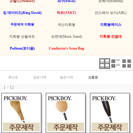
모랄드(Mollard)
파구(PaGu)
로헤마(Rohema)
킹 데이비드(King David)
탁트(TAKT)
안드레아 보이(ABL)
주문제작 지휘봉
국산지휘봉
지휘봉케이스
지휘봉 선물세트
보면대(Music Stand)
지휘봉 진열대
Podium(포디움)
Conductor's Score Bag
최신순
낮은가격
높은가격
상품명
1 - 12