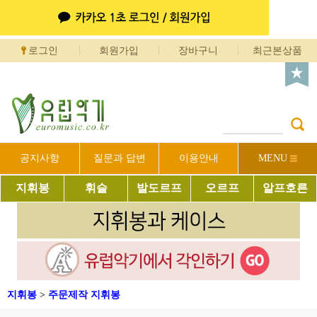
로그인
회원가입
장바구니
최근본상품
공지사항
질문과 답변
이용안내
MENU
지휘봉
휘슬
발도르프
오르프
알프호른
지휘봉
>
주문제작 지휘봉