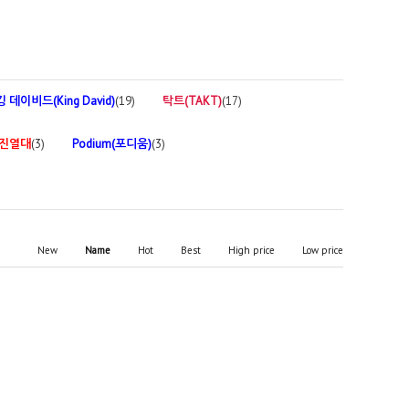
킹 데이비드(King David)
(19)
탁트(TAKT)
(17)
 진열대
(3)
Podium(포디움)
(3)
New
Name
Hot
Best
High price
Low price