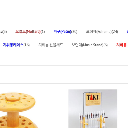
su
(3)
모랄드(Mollard)
(1)
파구(PaGu)
(20)
로헤마(Rohema)(24)
지휘봉케이스
(16)
지휘봉 선물세트
보면대(Music Stand)(6)
지휘봉