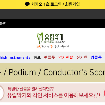
Irish Instruments
하프
팬플릇
악기렌탈
신기한
앙클룽