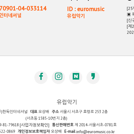
0901-04-033114
ID : euromusic
[2
▣ 
독인터네셔널
유럽악기
[신
[제
20
유럽악기
주)한독인터네셔널
대표
오상배
주소
서울시 서초구 효령로 253 2층
(서초동 1585-10번지 2층)
9-81-79618
통신판매번호
제 2014-서울서초-0781호
[사업자정보확인]
522-0869
개인정보보호책임자
오상배
E-mail
info@euromusic.co.kr