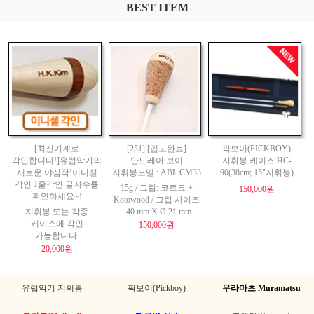
BEST ITEM
[최신기계로
[251] [입고완료]
픽보이(PICKBOY)
각인합니다!]유럽악기의
안드레아 보이
지휘봉 케이스 HC-
새로운 야심작!이니셜
지휘봉모델 : ABL CM33
90(38cm; 15"지휘봉)
각인 1줄각인 글자수를
15g / 그립: 코르크 +
150,000원
확인하세요~!
Kotowood / 그립 사이즈
지휘봉 또는 각종
: 40 mm X Ø 21 mm
케이스에 각인
150,000원
가능합니다.
20,000원
유럽악기 지휘봉
픽보이(Pickboy)
무라마츠 Muramatsu