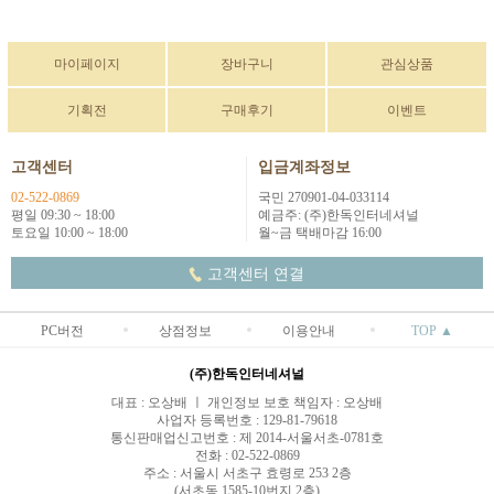
마이페이지
장바구니
관심상품
기획전
구매후기
이벤트
고객센터
입금계좌정보
02-522-0869
국민 270901-04-033114
평일 09:30 ~ 18:00
예금주: (주)한독인터네셔널
토요일 10:00 ~ 18:00
월~금 택배마감 16:00
고객센터 연결
PC버전
상점정보
이용안내
TOP ▲
(주)한독인터네셔널
대표 : 오상배 ㅣ 개인정보 보호 책임자 : 오상배
사업자 등록번호 : 129-81-79618
통신판매업신고번호 : 제 2014-서울서초-0781호
전화 : 02-522-0869
주소 : 서울시 서초구 효령로 253 2층
(서초동 1585-10번지 2층)