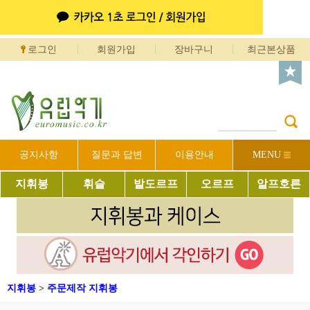
로그인
회원가입
장바구니
최근본상품
공지사항
질문과 답변
이용안내
MENU
지휘봉
휘슬
발도르프
오르프
알프호른
지휘봉
>
주문제작 지휘봉