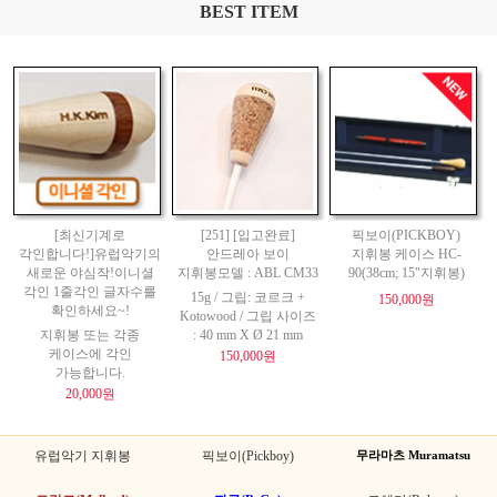
BEST ITEM
[최신기계로
[251] [입고완료]
픽보이(PICKBOY)
각인합니다!]유럽악기의
안드레아 보이
지휘봉 케이스 HC-
새로운 야심작!이니셜
지휘봉모델 : ABL CM33
90(38cm; 15"지휘봉)
각인 1줄각인 글자수를
15g / 그립: 코르크 +
150,000원
확인하세요~!
Kotowood / 그립 사이즈
지휘봉 또는 각종
: 40 mm X Ø 21 mm
케이스에 각인
150,000원
가능합니다.
20,000원
유럽악기 지휘봉
픽보이(Pickboy)
무라마츠 Muramatsu