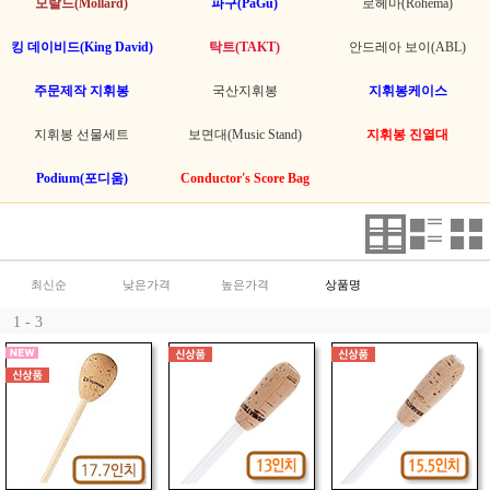
모랄드(Mollard)
파구(PaGu)
로헤마(Rohema)
킹 데이비드(King David)
탁트(TAKT)
안드레아 보이(ABL)
주문제작 지휘봉
국산지휘봉
지휘봉케이스
지휘봉 선물세트
보면대(Music Stand)
지휘봉 진열대
Podium(포디움)
Conductor's Score Bag
최신순
낮은가격
높은가격
상품명
1 - 3