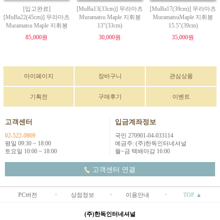
[입고완료]
[MuBa13(33cm)] 무라마츠
[MuBa17(39cm)] 무라마츠
[MuBa22(45cm)] 무라마츠
Muramatsu Maple 지휘봉
MuramatsuMaple 지휘봉
Muramatsu Maple 지휘봉
13"(33cm)
15.5"(39cm)
85,000원
30,000원
35,000원
마이페이지
장바구니
관심상품
기획전
구매후기
이벤트
고객센터
입금계좌정보
02-522-0869
국민 270901-04-033114
평일 09:30 ~ 18:00
예금주: (주)한독인터네셔널
토요일 10:00 ~ 18:00
월~금 택배마감 16:00
고객센터 연결
PC버전
상점정보
이용안내
TOP ▲
(주)한독인터네셔널