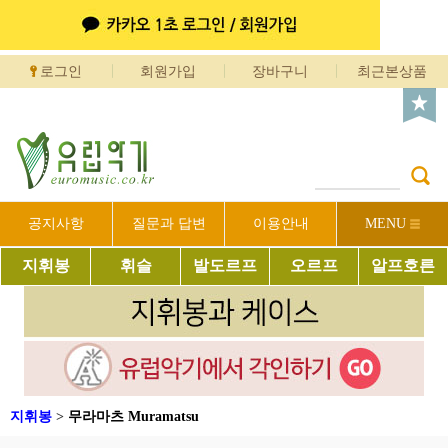
로그인
회원가입
장바구니
최근본상품
공지사항
질문과 답변
이용안내
MENU
지휘봉
휘슬
발도르프
오르프
알프호른
지휘봉
>
무라마츠 Muramatsu