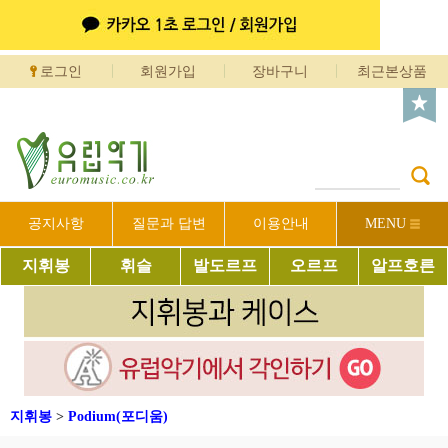
로그인
회원가입
장바구니
최근본상품
공지사항
질문과 답변
이용안내
MENU
지휘봉
휘슬
발도르프
오르프
알프호른
지휘봉
>
Podium(포디움)