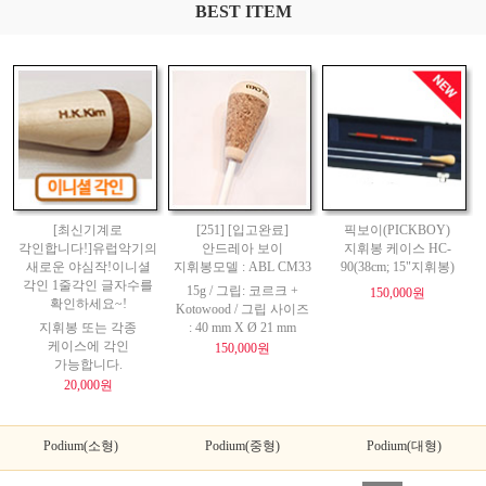
BEST ITEM
[최신기계로
[251] [입고완료]
픽보이(PICKBOY)
각인합니다!]유럽악기의
안드레아 보이
지휘봉 케이스 HC-
새로운 야심작!이니셜
지휘봉모델 : ABL CM33
90(38cm; 15"지휘봉)
각인 1줄각인 글자수를
15g / 그립: 코르크 +
150,000원
확인하세요~!
Kotowood / 그립 사이즈
지휘봉 또는 각종
: 40 mm X Ø 21 mm
케이스에 각인
150,000원
가능합니다.
20,000원
Podium(소형)
Podium(중형)
Podium(대형)