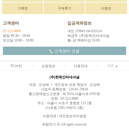
기획전
구매후기
이벤트
고객센터
입금계좌정보
02-522-0869
국민 270901-04-033114
평일 09:30 ~ 18:00
예금주: (주)한독인터네셔널
토요일 10:00 ~ 18:00
월~금 택배마감 16:00
고객센터 연결
PC버전
상점정보
이용안내
TOP ▲
(주)한독인터네셔널
대표 : 오상배 ㅣ 개인정보 보호 책임자 : 오상배
사업자 등록번호 : 129-81-79618
통신판매업신고번호 : 제 2014-서울서초-0781호
전화 : 02-522-0869
주소 : 서울시 서초구 효령로 253 2층
(서초동 1585-10번지 2층)
이용약관
|
개인정보처리방침
유럽악기 ⓒ All rights reserved.