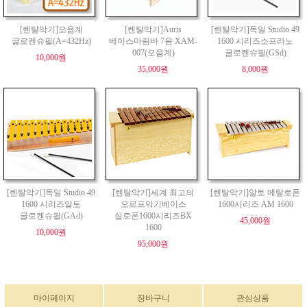
[렌탈악기]오음계
[렌탈악기]Auris
[렌탈악기]독일 Studio 49
글로켄슈필(A=432Hz)
베이스마림바 7음 XAM-
1600 시리즈소프라노
007(오음계)
글로켄슈필(GSd)
10,000원
35,000원
8,000원
[렌탈악기]독일 Studio 49
[렌탈악기]세계 최고의
[렌탈악기]알토 메탈로폰
1600 시리즈알토
오르프악기베이스
1600시리즈 AM 1600
글로켄슈필(GAd)
실로폰1600시리즈BX
45,000원
1600
10,000원
95,000원
마이페이지
장바구니
관심상품