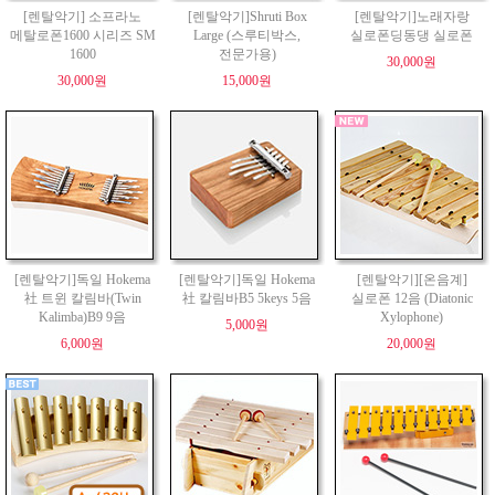
[렌탈악기] 소프라노
[렌탈악기]Shruti Box
[렌탈악기]노래자랑
메탈로폰1600 시리즈 SM
Large (스루티박스,
실로폰딩동댕 실로폰
1600
전문가용)
30,000원
30,000원
15,000원
[렌탈악기]독일 Hokema
[렌탈악기]독일 Hokema
[렌탈악기][온음계]
社 트윈 칼림바(Twin
社 칼림바B5 5keys 5음
실로폰 12음 (Diatonic
Kalimba)B9 9음
Xylophone)
5,000원
6,000원
20,000원