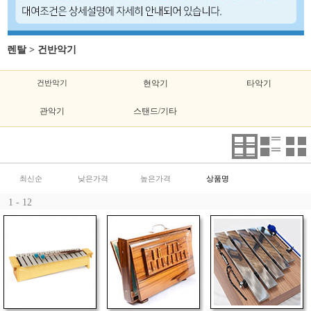
렌탈
>
건반악기
건반악기
현악기
타악기
관악기
스탠드/기타
최신순
낮은가격
높은가격
상품명
1 - 12