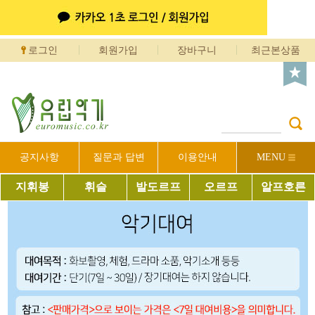
로그인
회원가입
장바구니
최근본상품
공지사항
질문과 답변
이용안내
MENU
지휘봉
휘슬
발도르프
오르프
알프호른