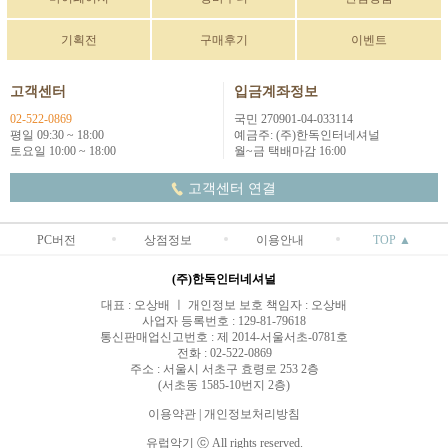
기획전
구매후기
이벤트
고객센터
입금계좌정보
02-522-0869
국민 270901-04-033114
평일 09:30 ~ 18:00
예금주: (주)한독인터네셔널
토요일 10:00 ~ 18:00
월~금 택배마감 16:00
고객센터 연결
PC버전
상점정보
이용안내
TOP ▲
(주)한독인터네셔널
대표 : 오상배 ㅣ 개인정보 보호 책임자 : 오상배
사업자 등록번호 : 129-81-79618
통신판매업신고번호 : 제 2014-서울서초-0781호
전화 : 02-522-0869
주소 : 서울시 서초구 효령로 253 2층
(서초동 1585-10번지 2층)
이용약관
|
개인정보처리방침
유럽악기 ⓒ All rights reserved.