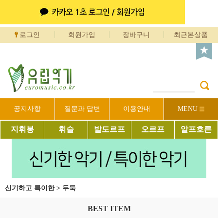
로그인
회원가입
장바구니
최근본상품
공지사항
질문과 답변
이용안내
MENU
지휘봉
휘슬
발도르프
오르프
알프호른
신기하고 특이한
>
두둑
BEST ITEM