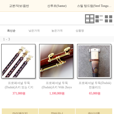
교본/악보/음반
산투르(Santur)
스틸 텅드럼(Steel Tongue Drum)
최신순
낮은가격
높은가격
상품명
1 - 3
프로페셔널 두둑
프로페셔널 두둑
프로페셔널 두둑(Duduk)
(Duduk)A키 또는 C키
(Duduk)A키 With 2keys
전용리드
371,000원
1,100,000원
65,000원
마이페이지
장바구니
관심상품