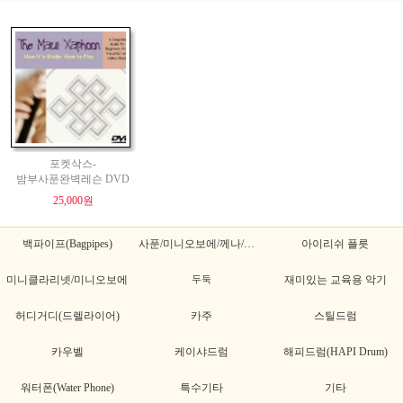
포켓삭스-
밤부사푼완벽레슨 DVD
25,000원
백파이프(Bagpipes)
사푼/미니오보에/께나/께나초
아이리쉬 플릇
미니클라리넷/미니오보에
두둑
재미있는 교육용 악기
허디거디(드렐라이어)
카주
스틸드럼
카우벨
케이샤드럼
해피드럼(HAPI Drum)
워터폰(Water Phone)
특수기타
기타