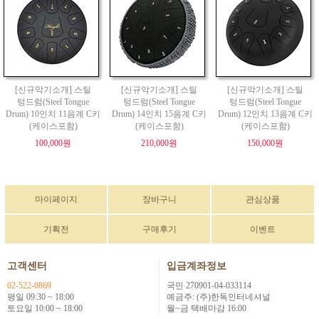
[신규악기소개] 스틸
[신규악기소개] 스틸
[신규악기소개] 스틸
텅드럼(Steel Tongue
텅드럼(Steel Tongue
텅드럼(Steel Tongue
Drum) 10인치 11음계 C키
Drum) 14인치 15음계 C키
Drum) 12인치 13음계 C키
(케이스포함)
(케이스포함)
(케이스포함)
100,000원
210,000원
150,000원
마이페이지
장바구니
관심상품
기획전
구매후기
이벤트
고객센터
입금계좌정보
02-522-0869
국민 270901-04-033114
평일 09:30 ~ 18:00
예금주: (주)한독인터네셔널
토요일 10:00 ~ 18:00
월~금 택배마감 16:00