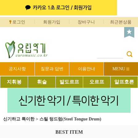
로그인
회원가입
장바구니
최근본상품
공지사항
질문과 답변
이용안내
MENU
지휘봉
휘슬
발도르프
오르프
알프호른
신기하고 특이한
>
스틸 텅드럼(Steel Tongue Drum)
BEST ITEM