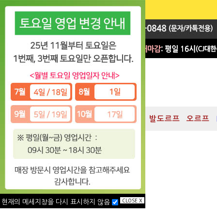
지휘봉
대박 Sale
차임
발도르프
오르프
CLOSE X
현재의 메세지창을 다시 표시하지 않음