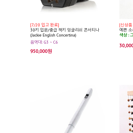
[7/20 입고 완료]
[신상품
30키 입문/중급 잭키 잉글리쉬 콘서티나
예쁜 소리
(Jackie English Concertina)
색상 : 
음역대: G3 ~ C6
30,00
950,000원