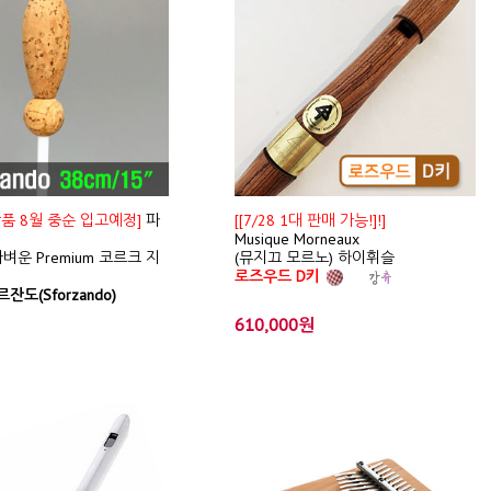
신상품 8월 중순 입고예정]
파
[[7/28 1대 판매 가능!]!]
Musique Morneaux
벼운 Premium 코르크 지
(뮤지끄 모르노) 하이휘슬
로즈우드 D키
잔도(Sforzando)
610,000원