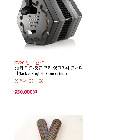
[7/20 입고 완료]
30키 입문/중급 잭키 잉글리쉬 콘서티
나(Jackie English Concertina)
음역대: G3 ~ C6
950,000원