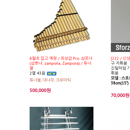
8월초 입고 예정 / 최상급 Pro. 샴포냐
[222 / 
(삼뽀냐; zampoña, Zampona) / 튜너
구 지휘봉
블
깃털처럼 가
2열 43음
휘봉
모델 : 스포르
튜너블, 대나무, 크로마틱
38cm(15")
500,000원
70,000원