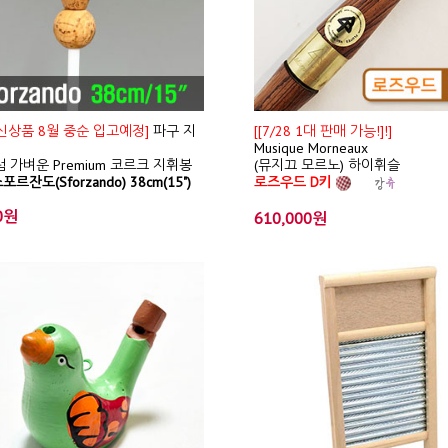
/ 신상품 8월 중순 입고예정]
파구 지
[[7/28 1대 판매 가능!]!]
Musique Morneaux
 가벼운 Premium 코르크 지휘봉
(뮤지끄 모르노) 하이휘슬
포르잔도(Sforzando) 38cm(15")
로즈우드 D키
0원
610,000원