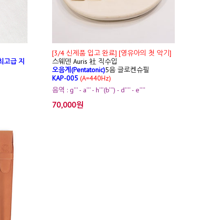
[3/4 신제품 입고 완료] [영유아의 첫 악기]
최고급 지
스웨덴 Auris 社 직수입
오음계(Pentatonic)
5음 글로켄슈필
KAP-005
(A=440Hz)
음역 : g''' - a''' - h'''(b''') - d'''' - e''''
70,000원