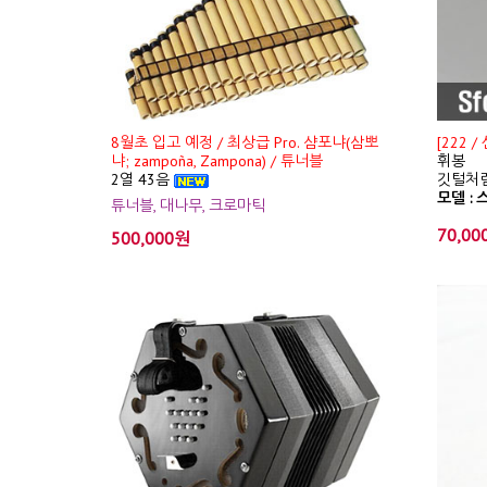
8월초 입고 예정 / 최상급 Pro. 샴포냐(삼뽀
[222 
냐; zampoña, Zampona) / 튜너블
휘봉
2열 43음
깃털처럼
모델 : 스
튜너블, 대나무, 크로마틱
70,00
500,000원