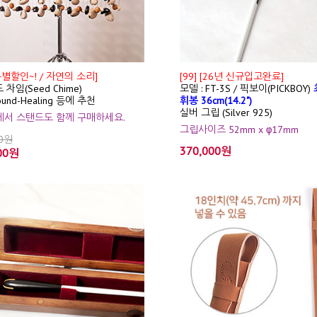
특별할인~! / 자연의 소리]
[99] [26년 신규입고완료]
 차임(Seed Chime)
모델 : FT-3S / 픽보이(PICKBOY)
ound-Healing 등에 추천
휘봉 36cm(14.2")
실버 그립 (Silver 925)
션에서 스탠드도 함께 구매하세요.
그립사이즈 52mm x φ17mm
00원
370,000원
00원