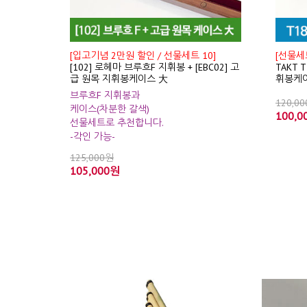
[입고기념 2만원 할인 / 선물세트 10]
[선물세트
[102] 로헤마 브루흐F 지휘봉 + [EBC02] 고
TAKT 
급 원목 지휘봉케이스 大
휘봉케
브루흐F 지휘봉과
120,0
케이스(차분한 갈색)
100,0
선물세트로 추천합니다.
-각인 가능-
125,000원
105,000원