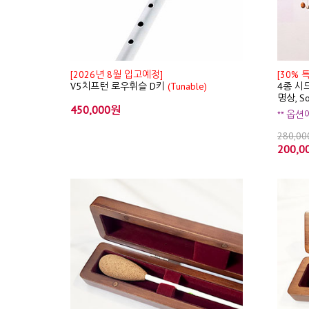
[2026년 8월 입고예정]
[30% 
V5치프턴 로우휘슬 D키
(Tunable)
4종 시드
명상, S
450,000원
** 옵
280,0
200,0