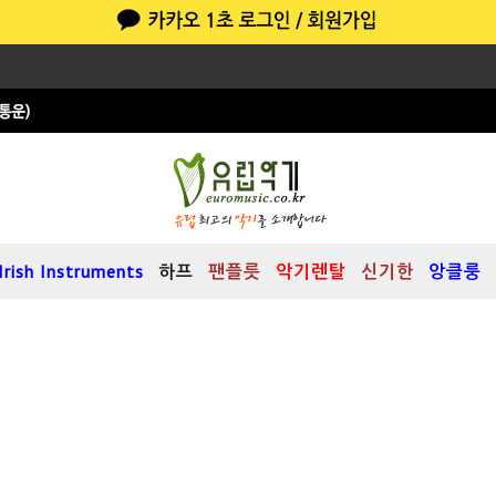
Irish Instruments
하프
팬플릇
악기렌탈
신기한
앙클룽