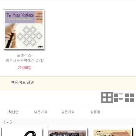
포켓삭스-
밤부사푼완벽레슨 DVD
25,000원
백파이프 관련
최신순
낮은가격
높은가격
상품명
1 - 5