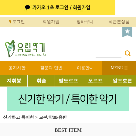
로그인
회원가입
장바구니
최근본상품
공지사항
질문과 답변
이용안내
MENU
지휘봉
휘슬
발도르프
오르프
알프호른
신기하고 특이한
>
교본/악보/음반
BEST ITEM