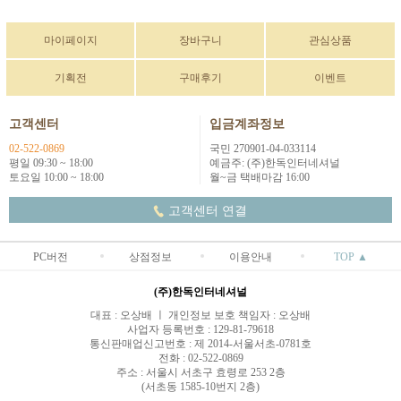
마이페이지
장바구니
관심상품
기획전
구매후기
이벤트
고객센터
입금계좌정보
02-522-0869
국민 270901-04-033114
평일 09:30 ~ 18:00
예금주: (주)한독인터네셔널
토요일 10:00 ~ 18:00
월~금 택배마감 16:00
고객센터 연결
PC버전
상점정보
이용안내
TOP ▲
(주)한독인터네셔널
대표 : 오상배 ㅣ 개인정보 보호 책임자 : 오상배
사업자 등록번호 : 129-81-79618
통신판매업신고번호 : 제 2014-서울서초-0781호
전화 : 02-522-0869
주소 : 서울시 서초구 효령로 253 2층
(서초동 1585-10번지 2층)