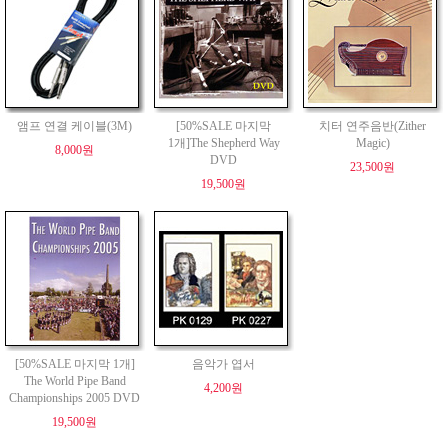
앰프 연결 케이블(3M)
[50%SALE 마지막
치터 연주음반(Zither
1개]The Shepherd Way
Magic)
8,000원
DVD
23,500원
19,500원
[50%SALE 마지막 1개]
음악가 엽서
The World Pipe Band
4,200원
Championships 2005 DVD
19,500원